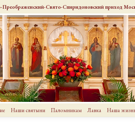
о-Преображенский-Свято-Спиридоновский
приход
Моск
ие
Наши святыни
Паломникам
Лавка
Наша жизн