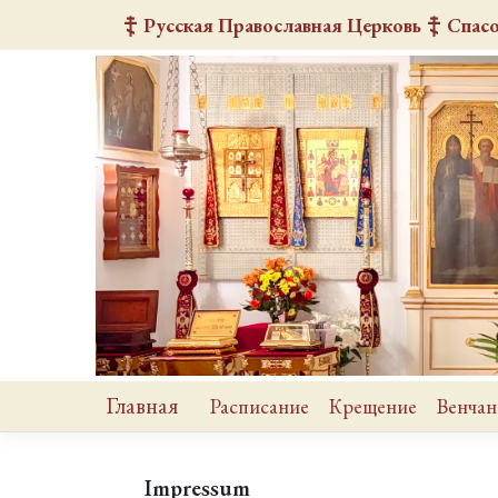
Русская Православная Церковь
Спас
Главная
Расписание
Крещение
Венчан
Impressum