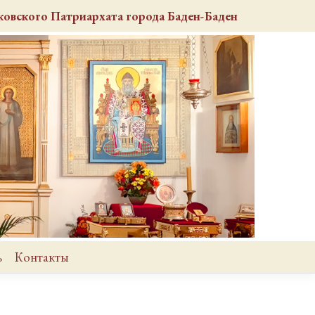
овского Патриархата города Баден-Баден
ь
Контакты