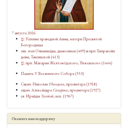
7 августа 2026
Успение праведной Анны, матери Пресвятой
Богородицы
свв. жен Олимпиа́ды, диаконисы
(409)
и
прп. Евпракси́и
девы, Тавеннской
(413)
прп. Макария Желтово́дского, У́нженского
(1444)
Память V Вселенского Собора
(553)
Сщмч. Николая
Удинцева
, пресвитера
(1918)
сщмч. Алекса́ндра
Сахарова
, пресвитера
(1927)
св. Ираи́ды
Тихо́вой
, исп.
(1967)
Окажите нам поддержку