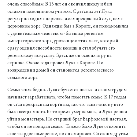
очень способным. В 13 лет он окончил школу и был
оставлен помощником учителя. С детских лет Лука
регулярно ходил в церковь, имел прекрасный слух, пел в
церковном хоре. Однажды быв в Коропе, он познакомился
с удивительным человеком - бывшим регентом
императорского хора, уроженцем этих мест, который
сразу оценил способности юноши и стал обучать его
регентскому искусству. Здесь же он освоил игру на
скрипке. Около года провел Лука в Коропе. По
возвращении домой он становится регентом своего
сельского хора.
Семья жила бедно. Лука обучается шитью и своим трудом
начинает зарабатывать, чтобы помогать семье. К 17 годам
он стал прекрасным портным, так что заказчиков у него
было всегда много. В это время умерла мать, и Лука решил
уйти в монастырь. Но старший брат Варфоломей настоял,
чтобы он не покидал семью. Тяжело было Луке отклонить
свое твердое намерение, но он смирился. Со своим другом