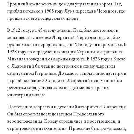
Троицкий архиерейский дом для управления хором. Так,
приблизительно в 1905 году Лука переехал в Чернигов, где
прошла вся его последующая жизнь.
В 1912 году, на 45-м году жизни, Лука был пострижен в
монашество с именем Лаврентий. Через два года он был
рукоположен в иеродиакона, а в 1916 году - в иеромонаха. В
1928 году по определению экзарха Украины митрополита
Михаила возведен в сан архимандрита. В 1923 году в Киеве
о. Лаврентий был тайно пострижен в схиму лаврским
схиигуменом Гавриилом. До самого закрытия монастыря в
первой половине 20-х годов о. Лаврентий неизменно был
регентом хора, уставщиком и ведал монастырским
книгохранилищем.
Постепенно возрастал и духовный авторитет о. Лаврентия.
Он был строгим последователем Православного
вероисповедания. К нему стремились и простые люди, и
черниговская интеллигенция. Приезжие быстро узнавали,