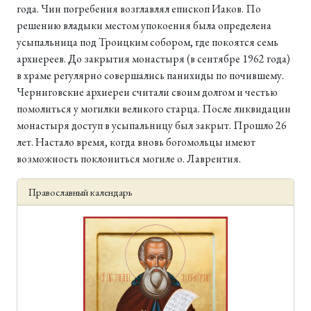
года. Чин погребения возглавлял епископ Иаков. По
решению владыки местом упокоения была определена
усыпальница под Троицким собором, где покоятся семь
архиереев. До закрытия монастыря (в сентябре 1962 года)
в храме регулярно совершались панихиды по почившему.
Черниговские архиереи считали своим долгом и честью
помолиться у могилки великого старца. После ликвидации
монастыря доступ в усыпальницу был закрыт. Прошло 26
лет. Настало время, когда вновь богомольцы имеют
возможность поклониться могиле о. Лаврентия.
Православный календарь