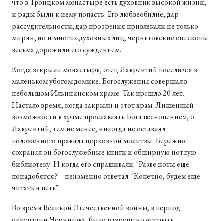
что в Троицком монастыре есть духовник высокой жизни,
и рады были к нему попасть. Его любвеобилие, дар
рассудительности, дар прозрения привлекали не только
мирян, но и многих духовных лиц, черниговские епископы
весьма дорожили его суждением.
Когда закрыли монастырь, отец Лаврентий поселился в
маленьком убогом домике. Богослужения совершал в
небольшом Ильининском храме. Так прошло 20 лет.
Настало время, когда закрыли и этот храм. Лишенный
возможности в храме прославлять Бога песнопением, о.
Лаврентий, тем не менее, никогда не оставлял
положенного правила церковной молитвы. Бережно
сохранял он богослужебные книги и обширную нотную
библиотеку. И когда его спрашивали: "Разве ноты еще
понадобятся?" - неизменно отвечал: "Конечно, будем еще
читать и петь".
Во время Великой Отечественной войны, в период
оккупации Чернигова, было разрешено открыть