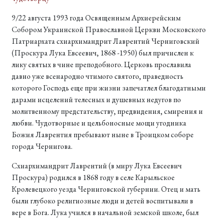
9/22 августа 1993 года Освященным Архиерейским
Собором Украинской Православной Церкви Московского
Патриархата схиархимандрит Лаврентий Черниговский
(Проскура Лука Евсеевич, 1868 -1950) был причислен к
лику святых в чине преподобного. Церковь прославила
давно уже всенародно чтимого святого, праведность
которого Господь еще при жизни запечатлел благодатными
дарами исцелений телесных и душевных недугов по
молитвенному предстательству, предвидения, смирения и
любви. Чудотворные и цельбоносные мощи угодника
Божия Лаврентия пребывают ныне в Троицком соборе
города Чернигова.
Схиархимандрит Лаврентий (в миру Лука Евсеевич
Проскура) родился в 1868 году в селе Карыльское
Кролевецкого уезда Черниговской губернии. Отец и мать
были глубоко религиозные люди и детей воспитывали в
вере в Бога. Лука учился в начальной земской школе, был