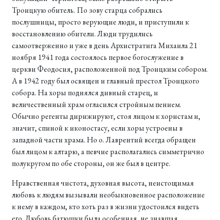
Троицкую обитель. По зову старца собрались
послушницы, просто верующие люди, и приступили к
восстановлению обители. Люди трудились
самоотверженно и уже в день Архистратига Михаила 21
ноября 1941 года состоялось первое богослужение в
церкви Феодосия, расположенной под Троицким собором.
А в 1942 году был освящен и главный престол Троицкого
собора. На хоры поднялся дивный старец, и
величественный храм огласился стройным пением.
Обычно регенты дирижируют, стоя лицом к хористам и,
значит, спиной к иконостасу, если хоры устроены в
западной части храма. Но о. Лаврентий всегда обращен
был лицом к алтарю, а певчие располагались симметрично
полукругом по обе стороны, он же был в центре.
Нравственная чистота, духовная высота, неистощимая
любовь к людям вызывали необыкновенное расположение
к нему в каждом, кто хоть раз в жизни удостоился видеть
его. Любовь батюшки была особенная, не знавшая