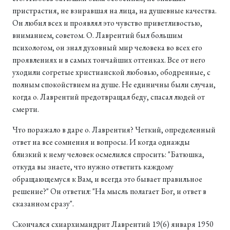
пристрастия, не взиравшая на лица, на душевные качества.
Он любил всех и проявлял это чувство приветливостью,
вниманием, советом. О. Лаврентий был большим
психологом, он знал духовный мир человека во всех его
проявлениях и в самых тончайших оттенках. Все от него
уходили согретые христианской любовью, ободренные, с
полным спокойствием на душе. Не единичны были случаи,
когда о. Лаврентий предотвращал беду, спасал людей от
смерти.
Что поражало в даре о. Лаврентия? Четкий, определенный
ответ на все сомнения и вопросы. И когда однажды
близкий к нему человек осмелился спросить: "Батюшка,
откуда вы знаете, что нужно ответить каждому
обращающемуся к Вам, и всегда это бывает правильное
решение?" Он ответил: "На мысль полагает Бог, и ответ в
сказанном сразу".
Скончался схиаpхимандpит Лаврентий 19(6) января 1950