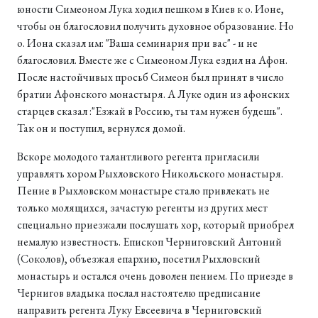
юности Симеоном Лука ходил пешком в Киев к о. Ионе,
чтобы он благословил получить духовное образование. Но
о. Иона сказал им: "Ваша семинария при вас" - и не
благословил. Вместе же с Симеоном Лука ездил на Афон.
После настойчивых просьб Симеон был принят в число
братии Афонского монастыря. А Луке один из афонских
старцев сказал :"Езжай в Россию, ты там нужен будешь".
Так он и поступил, вернулся домой.
Вскоре молодого талантливого регента пригласили
управлять хором Рыхловского Никольского монастыря.
Пение в Рыхловском монастыре стало привлекать не
только молящихся, зачастую регенты из других мест
специально приезжали послушать хор, который приобрел
немалую известность. Епископ Черниговский Антоний
(Соколов), объезжая епархию, посетил Рыхловский
монастырь и остался очень доволен пением. По приезде в
Чернигов владыка послал настоятелю предписание
направить регента Луку Евсеевича в Черниговский