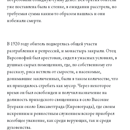
уже поставлена была к стенке, в ожидании расстрела, но
требуемая сумма каким-то образом нашлась и они
избежали смерти.
В 1920 году обитель подверглась общей участи
разграбления и репрессий, и монастырь закрыли. Отец
Варсонофий был арестован, сидел в ужасных условиях, в
душных сырых помещениях, где, по собст­венному его
рассказу, ряса истлела от сырости, а насекомые,
донимавшие заключенных, были в таком количестве, что
их приходилось сгребать как мусор. Через некоторое
время он был освобожден и получил назначение на
должность приходского священника в село Высокие
Буераки около Елисаветграда (Кировограда), где своим
искренним и ревностным служением вскоре приобрел
всеобщее уважение, как среди верующих, так и среди
духовенства.