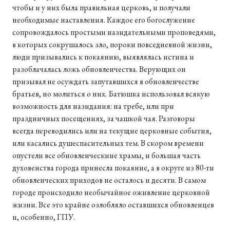
чтобы и у них была правильная церковь, и получали
необходимые наставления. Каждое его богослужение
сопровождалось простыми назидательными проповедями,
в которых сокрушалось зло, пороки повседневной жизни,
люди призывались к покаянию, выявлялась истина и
разоблачалась ложь обновленчества. Верующих он
призывал не осуждать запутавшихся в обновленчестве
братьев, но молиться о них. Батюшка использовал всякую
возможность для назидания: на требе, или при
праздничных посещениях, за чашкой чая. Разговоры
всегда переводились или на текущие церковные события,
или касались душеспасительных тем. В скором времени
опустели все обновленческиие храмы, и большая часть
духовенства города принесла покаяние, а в округе из 80-ти
обновленческих приходов не осталось и десяти. В самом
городе происходило необычайное оживление церковной
жизни. Все это крайне озлобляло оставшихся обновленцев
и, особенно, ГПУ.