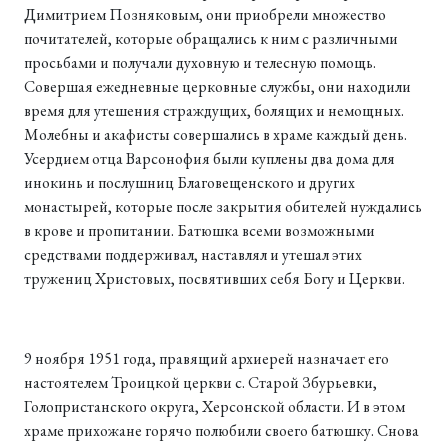
Димитрием Позняковым, они приобрели множество
почитателей, которые обращались к ним с различными
просьбами и получали духовную и телесную помощь.
Совершая ежедневные церковные службы, они находили
время для утешения страждущих, болящих и немощных.
Молебны и акафисты совершались в храме каждый день.
Усердием отца Варсонофия были куплены два дома для
инокинь и послушниц Благовещенского и других
монастырей, которые после закрытия обителей нуждались
в крове и пропитании. Батюшка всеми возможными
средствами поддерживал, наставлял и утешал этих
тружениц Христовых, посвятивших себя Богу и Церкви.
9 ноября 1951 года, правящий архиерей назначает его
настоятелем Троицкой церкви с. Старой Збурьевки,
Голопристанского округа, Херсонской области. И в этом
храме прихожане горячо полюбили своего батюшку. Снова