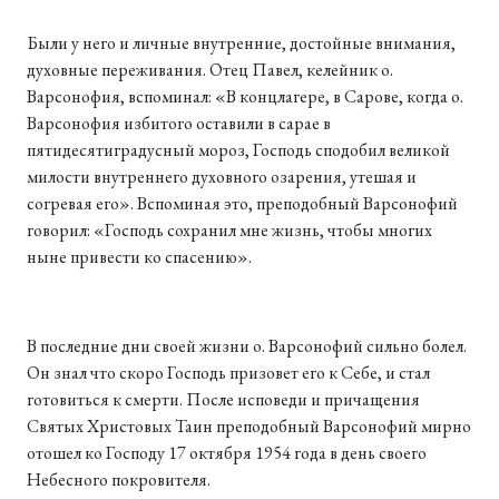
Были у него и личные внутренние, достойные внимания,
духовные переживания. Отец Павел, келейник о.
Варсонофия, вспоминал: «В концлагере, в Сарове, когда о.
Варсонофия избитого оставили в сарае в
пятидесятиградусный мороз, Господь сподобил великой
милости внутреннего духовного озарения, утешая и
согревая его». Вспоминая это, преподобный Варсонофий
говорил: «Господь сохранил мне жизнь, чтобы многих
ныне привести ко спасению».
В последние дни своей жизни о. Варсонофий сильно болел.
Он знал что скоро Господь призовет его к Себе, и стал
готовиться к смерти. После исповеди и причащения
Святых Христовых Таин преподобный Варсонофий мирно
отошел ко Господу 17 октября 1954 года в день своего
Небесного покровителя.