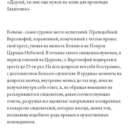
«Дерзай, ты мне еще нужен на земле для проповеди
Евангелия».
Колыма - самое суровое место испытаний. Преподобный
Варсонофий, израненный, измученный с честью пронес
свой крест, уповая на милость Божию и на Покров
Царицы Небесной. В течение своего священнослужения, в
период гонений на Церковь, о. Варсонофий подвергался
аресту до 25-ти раз. На всех допросах вел себя безстрашно,
с достоинством Божьего служителя. В трудные моменты на
допросах молчал, внутренне молясь до тех пор, пока не
получал внутри себя ответ, и, не обращая внимания на
разъярившегося следователя, давал соответствующие
ответы, разрушая все ядовитые заигрывания изощренных
в коварстве следователей, которые иногда, меняя тон,
восхваляли подобного рода прямых и мужественных
исповедников.