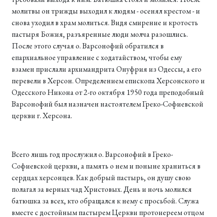
молитвы он трижды выходил к людям - осенял крестом - и
снова уходил в храм молиться. Видя смирение и кротость
пастыря Божия, разъяренные люди молча разошлись.
После этого случая о. Варсонофий обратился в
епархиальное управление с ходатайством, чтобы ему
взамен прислали архимандрита Онуфрия из Одессы, а его
перевели в Херсон. Определением епископа Херсонского и
Одесского Никона от 2-го октября 1950 года преподобный
Варсонофий был назначен настоятелем Греко-Софиевской
церкви г. Херсона.
Всего лишь год прослужил о. Варсонофий в Греко-
Софиевской церкви, а память о нем и поныне храниться в
сердцах херсонцев. Как добрый пастырь, он душу свою
полагал за верных чад Христовых. День и ночь молился
батюшка за всех, кто обращался к нему с просьбой. Служа
вместе с достойным пастырем Церкви протоиереем отцом