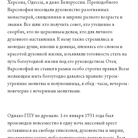
Херсона, Одессы, и даже Белоруссии. Преподобного
Варсонофия посещали духовенство разогнанных
монастырей, священники и миряне разного возраста и
звания. Все шли: кто получить совет, кто утешение в
скорбях, кто по церковным делам, кто для личного
духовного наставления. К нему также стремились и
молодые души, юноши и девицы, пленяясь его словом и
красотой духовной жизни, изъявляли готовность стать на
путь богоугодной жизни под его руководством. Отец
Варсонофий не ставил в рамки особо строгих правил. Всем
желающим жить богоугодно давалось правило: утром -
утренние молитвы и полуношница, в обед - часы, вечером -
повечерие с вечерними молитвами.
Однако ГПУ не дремало. 1-го января 1931 года был
произведен повсеместно в одну ночь массовый арест
оставшихся на свободе епископов, духовенства и мирян,
проявивших какую-либо религиозную дея­тельность. Был