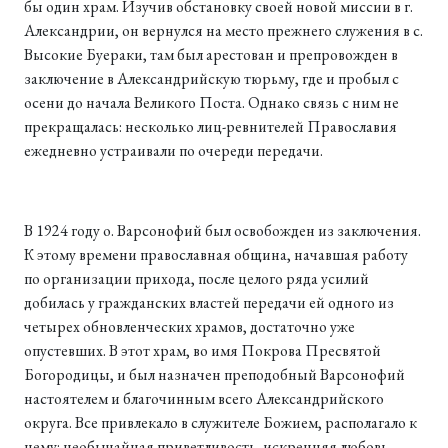
бы один храм. Изучив обстановку своей новой миссии в г.
Александрии, он вернулся на место прежнего служения в с.
Высокие Буераки, там был арестован и препровожден в
заключение в Александрийскую тюрьму, где и пробыл с
осени до начала Великого Поста. Однако связь с ним не
прекращалась: несколько лиц-ревнителей Православия
ежедневно устраивали по очереди передачи.
В 1924 году о. Варсонофий был освобожден из заключения.
К этому времени православная община, начавшая работу
по организации прихода, после целого ряда усилий
добилась у гражданских властей передачи ей одного из
четырех обновленческих храмов, достаточно уже
опустевших. В этот храм, во имя Покрова Пресвятой
Богородицы, и был назначен преподобный Варсонофий
настоятелем и благочинным всего Александрийского
округа. Все привлекало в служителе Божием, располагало к
нему: необычайная приветливость, искренняя любовь,