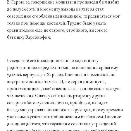
В Сарове за совершение молитвы и проповеди был избит
до полусмерти и к моменту выхода из лагеря стал
совершенно сгорбленным инвалидом, передвигаться мог
только при помощи костылей. Трудно было узнать
сравнительно еще не старого, стройного, высокого
батюшку Варсонофия.
Вследствие его инвалидности и по ходатайству
родственников перед властями, по окончании срока ему
удалось вернуться в Харьков. Внешне он изменился, но
внутренне остался тем же. И, не теряя ни минуты,
принялся за дело, свойственное его званию: спасение душ
человеческих. Опять у себя на квартире и у других
совершал богослужения ночью, приобщал, назидал
беседами, укрепляя оставшихся верующих, к тому времени
уже сильно угнетенных обнаглевшим безбожием. Гонение
доходило до того, что служащим советских учреждений
рискованно было заглянуть в церковь, где-либо публично