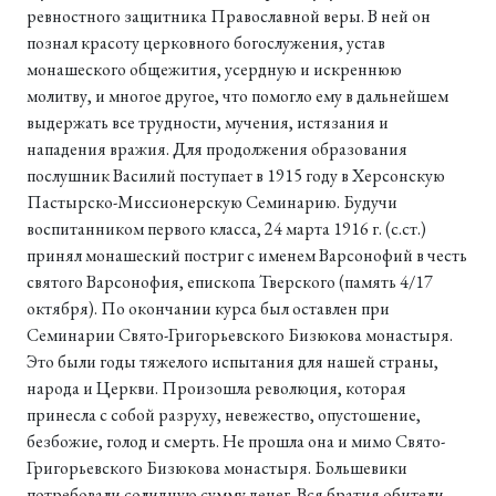
ревностного защитника Православной веры. В ней он
познал красоту церковного богослужения, устав
монашеского общежития, усердную и искреннюю
молитву, и многое другое, что помогло ему в дальнейшем
выдержать все трудности, мучения, истязания и
нападения вражия. Для продолжения образования
послушник Василий поступает в 1915 году в Херсонскую
Пастырско-Миссионерскую Семинарию. Будучи
воспитанником первого класса, 24 марта 1916 г. (с.ст.)
принял монашеский постриг с именем Варсонофий в честь
святого Варсонофия, епископа Тверского (память 4/17
октября). По окончании курса был оставлен при
Семинарии Свято-Григорьевского Бизюкова монастыря.
Это были годы тяжелого испытания для нашей страны,
народа и Церкви. Произошла революция, которая
принесла с собой разруху, невежество, опустошение,
безбожие, голод и смерть. Не прошла она и мимо Свято-
Григорьевского Бизюкова монастыря. Большевики
потребовали солидную сумму денег. Вся братия обители