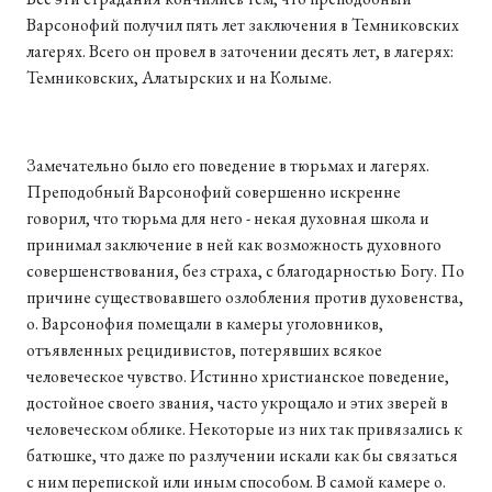
Варсонофий получил пять лет заключения в Темниковских
лагерях. Всего он провел в заточении десять лет, в лагерях:
Темниковских, Алатырских и на Колыме.
Замечательно было его поведение в тюрьмах и лагерях.
Преподобный Варсонофий совершенно искренне
говорил, что тюрьма для него - некая духовная школа и
принимал заключение в ней как возможность духовного
совершенствования, без страха, с благодарностью Богу. По
причине существовавшего озлобления против духовенства,
о. Варсонофия помещали в камеры уголовников,
отъявленных рецидивистов, потерявших всякое
человеческое чувство. Истинно христианское поведение,
достойное своего звания, часто укрощало и этих зверей в
человеческом облике. Некоторые из них так привязались к
батюшке, что даже по разлучении искали как бы связаться
с ним перепиской или иным способом. В самой камере о.