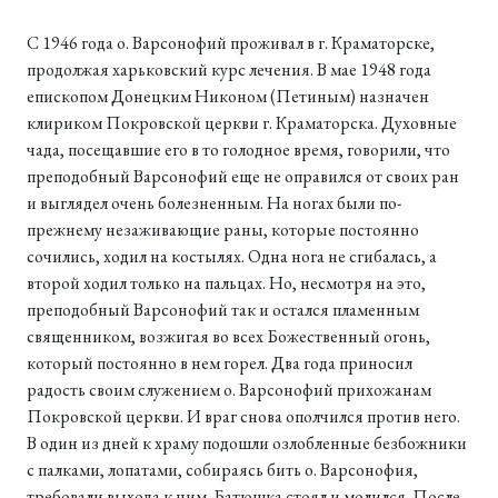
С 1946 года о. Варсонофий проживал в г. Краматорске,
продолжая харьковский курс лечения. В мае 1948 года
епископом Донецким Никоном (Петиным) назначен
клириком Покровской церкви г. Краматорска. Духовные
чада, посещавшие его в то голодное время, говорили, что
преподобный Варсонофий еще не оправился от своих ран
и выглядел очень болезненным. На ногах были по-
прежнему незаживающие раны, которые постоянно
сочились, ходил на костылях. Одна нога не сгибалась, а
второй ходил только на пальцах. Но, несмотря на это,
преподобный Варсонофий так и остался пламенным
священником, возжигая во всех Божественный огонь,
который постоянно в нем горел. Два года приносил
радость своим служением о. Варсонофий прихожанам
Покровской церкви. И враг снова ополчился против него.
В один из дней к храму подошли озлобленные безбожники
с палками, лопатами, собираясь бить о. Варсонофия,
требовали выхода к ним. Батюшка стоял и молился. После