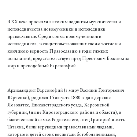
В XX веке просияли высоким подвигом мученичества и
исповедничества новомученики и исповедники
православные. Среди сонма новомучеников и
исповедников, засвидетельствовавших своим житием и
кончиною верность Православию в годы тяжких
испытаний, предстательствует пред Престолом Божиим за
мир и преподобный Варсонофий.
Архимандрит Варсонофий (в миру Василий Григорьевич
Юрченко), родился 15 августа 1880 года в деревне
Лозоватке, Елисаветградского уезда, Херсонской
губернии, (ныне Кировоградского района и области), в
благочестивой семье. Родители его, отец Григорий и мать
Татьяна, были верующими православными людьми,
которые и детей своих воспитали богобоязненными,