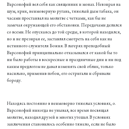
Варсонофий вел себя как священник и монах. Невзирая на
шум, крик, неимоверную ругань, тяжелый дым табака, он
часами простаивал на молитве с четками, как бы не
замечая окружающей его обстановки. Передачами делился
со всеми. Не опускаясь до той среды, в которой находился,
но и не презирая ее, заставлял смотреть на себя как на
истинного служителя Божия. В лагерях преподобный
Варсонофий принципиально отказывался от какой бы то
ни было работы в воскресные и праздничные дни и ни под
каким предлогом не давал изменять свой облик, только
насильно, применив побои, его остригали и сбривали
бороду.
Находясь постоянно в неимоверно тяжелых условиях, о.
Варсонофий никогда не унывал, все время посвящал
молитве, находил друзей и многих утешал. В условиях
заключения становилось особенно тяжело, если не было