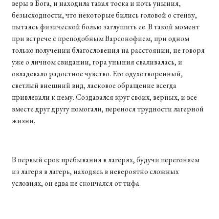
веры в Бога, и находила такая тоска и ночь уныния,
безысходности, что некоторые бились головой о стенку,
пытаясь физической болью заглушить ее. В такой момент
при встрече с преподобным Варсонофием, при одном
только получении благословения на расстоянии, не говоря
уже о личном свидании, гора уныния сваливалась, и
овладевало радостное чувство. Его одухотворенный,
светлый внешний вид, ласковое обращение всегда
привлекали к нему. Создавался круг своих, верных, и все
вместе друг другу помогали, перенося трудности лагерной
жизни.
В первый срок пребывания в лагерях, будучи перегоняем
из лагеря в лагерь, находясь в невероятно сложных
условиях, он едва не скончался от тифа.