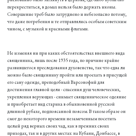
перекреститься, в домах нельзя было держать иконы.
Совершение треб было затруднено и небезопасно потому,
что даже погребения и те отправлялись особым советским
чином, с музыкой и красными флагами.
Не изменяя ни при каких обстоятельст­вах внешнего вида
священника, лишь после 1935 года, по причине крайне
развившегося преследования духовенства, так что едва ли
можно было священнику пройти или проехать в присущей
его сану одежде, преподобный Варсонофий для
достижения главной цели - спасения душ человеческих,
укрепления верующих - снимает священническое одеяние
и приобретает вид старика в обыкновенной русской
длинной рубахе, подпоясанной поясом. В таком образе он
смог до некоторого времени незамеченным посетить
целый ряд верных своих чад, как в прежних своих
приходах, так и в других местах: на Кубани, Донбассе, в