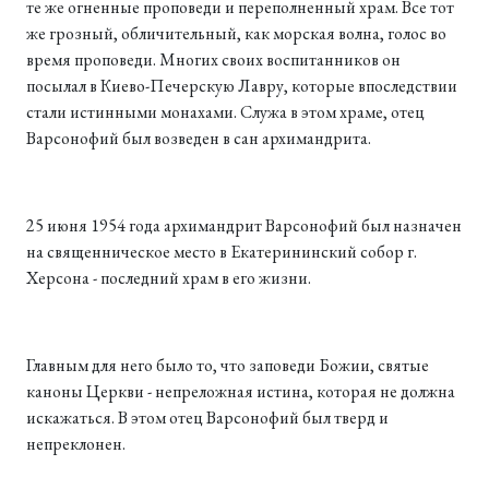
те же огненные проповеди и переполненный храм. Все тот
же грозный, обличительный, как морская волна, голос во
время проповеди. Многих своих воспитанников он
посылал в Киево-Печерскую Лавру, которые впоследствии
стали истинными монахами. Служа в этом храме, отец
Варсонофий был возведен в сан архимандрита.
25 июня 1954 года архимандрит Варсонофий был назначен
на священническое место в Екатерининский собор г.
Херсона - последний храм в его жизни.
Главным для него было то, что заповеди Божии, святые
каноны Церкви - непреложная истина, которая не должна
искажаться. В этом отец Варсонофий был тверд и
непреклонен.