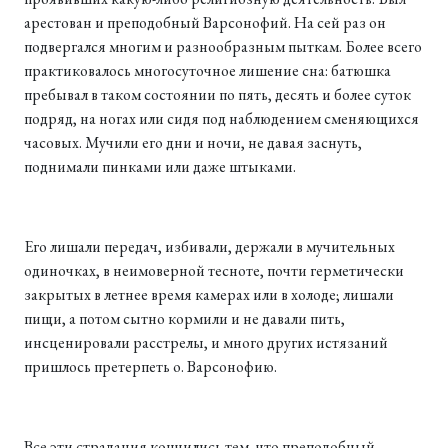
арестован и преподобный Варсонофий. На сей раз он
подвергался многим и разнообразным пыткам. Более всего
практиковалось многосуточное лишение сна: батюшка
пребывал в таком состоянии по пять, десять и более суток
подряд, на ногах или сидя под наблюдением сменяющихся
часовых. Мучили его дни и ночи, не давая заснуть,
поднимали пинками или даже штыками.
Его лишали передач, избивали, держали в мучительных
одиночках, в неимоверной тесноте, почти герметически
закрытых в летнее время камерах или в холоде; лишали
пищи, а потом сытно кормили и не давали пить,
инсценировали расстрелы, и много других истязаний
пришлось претерпеть о. Варсонофию.
Все эти страдания кончились тем, что преподобный