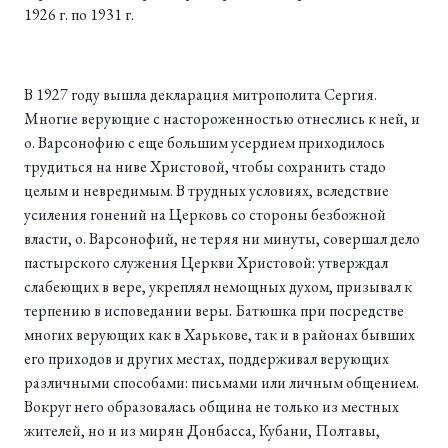
1926 г. по 1931 г.
В 1927 году вышла декларация митрополита Сергия.
Многие верующие с настороженностью отнеслись к ней, и
о. Варсонофию с еще большим усердием приходилось
трудиться на ниве Христовой, чтобы сохранить стадо
целым и невредимым. В трудных условиях, вследствие
усиления гонений на Церковь со стороны безбожной
власти, о. Варсонофий, не теряя ни минуты, совершал дело
пастырского служения Церкви Христовой: утверждал
слабеющих в вере, укреплял немощных духом, призывал к
терпению в исповедании веры. Батюшка при посредстве
многих верующих как в Харькове, так и в районах бывших
его приходов и других местах, поддерживал верующих
различными способами: письмами или личным общением.
Вокруг него образовалась община не только из местных
жителей, но и из мирян Донбасса, Кубани, Полтавы,