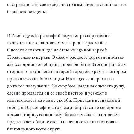
состряпано и после передачи его в высшую инстанцию - все
были освобождены.
В 1926 году о. Варсонофий получает распоряжение о
назначении его настоятелем в город Первомайск
Одесской епархии, где не было ни единой верной
Православию церкви. В самом расцвете церковной жизни
александрийской общины, преподобный Варсонофий был
оторван от нее и послан в глухой городок, храмы в котором
принадлежали обновленцам. Но и здесь он проявляет
должное послушание. Со скорбью, раздирающей его душу,
слезно прощается он со своей паствой и уезжает в
неизвестность на новые скорби. Приехав в незнакомый
город, о. Варсонофий с трудом добирается до соборного
храма и в присутствии полуобновленческого настоятеля
предъявляет общине свое назначение как настоятеля и
благочинного всего округа.