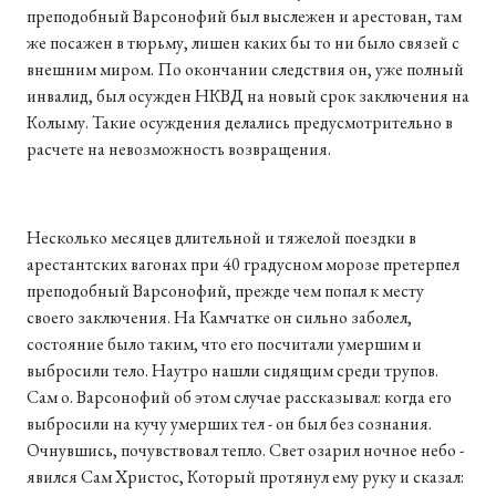
преподобный Варсонофий был выслежен и арестован, там
же посажен в тюрьму, лишен каких бы то ни было связей с
внешним миром. По окончании следст­вия он, уже полный
инвалид, был осужден НКВД на новый срок заключения на
Колыму. Такие осуждения делались предусмотрительно в
расчете на невозможность возвращения.
Несколько месяцев длительной и тяжелой поездки в
арестантских вагонах при 40 градусном морозе претерпел
преподобный Варсонофий, прежде чем попал к месту
своего заключения. На Камчатке он сильно заболел,
состояние было таким, что его посчитали умершим и
выбросили тело. Наутро нашли сидящим среди трупов.
Сам о. Варсонофий об этом случае рассказывал: когда его
выбросили на кучу умерших тел - он был без сознания.
Очнувшись, почувствовал тепло. Свет озарил ночное небо -
явился Сам Христос, Который протянул ему руку и сказал: