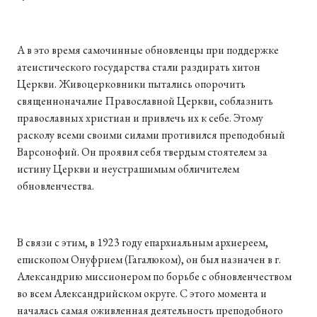
А в это время самочинные обновленцы при поддержке
атеистического государства стали раздирать хитон
Церкви. Живоцерковники пытались опорочить
священноначалие Православной Церкви, соблазнить
православных христиан и привлечь их к себе. Этому
расколу всеми своими силами противился преподобный
Варсонофий. Он проявил себя твердым стоятелем за
истину Церкви и неустрашимым обличителем
обновленчества.
В связи с этим, в 1923 году епархиальным архиереем,
епископом Онуфрием (Гагалюком), он был назначен в г.
Александрию миссионером по борьбе с обновленчеством
во всем Александрийском округе. С этого момента и
началась самая оживленная дея­тельность преподобного