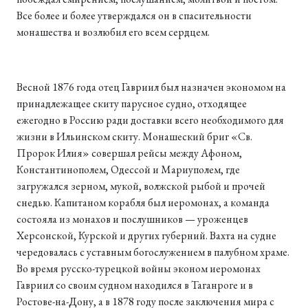
Все более и более утверждался он в спасительности
монашества и возлюбил его всем сердцем.
Весной 1876 года отец Гавриил был назначен экономом на
принадлежащее скиту парусное судно, отходящее
ежегодно в Россию ради доставки всего необходимого для
жизни в Ильинском скиту. Монашеский бриг «Св.
Пророк Илия» совершал рейсы между Афоном,
Константинополем, Одессой и Мариуполем, где
загружался зерном, мукой, волжской рыбой и прочей
снедью. Капитаном корабля был иеромонах, а команда
состояла из монахов и послушников — уроженцев
Херсонской, Курской и других губерний. Вахта на судне
чередовалась с уставным богослужением в палубном храме.
Во время русско-турецкой войны эконом иеромонах
Гавриил со своим судном находился в Таганроге и в
Ростове-на-Дону, а в 1878 году после заключения мира с