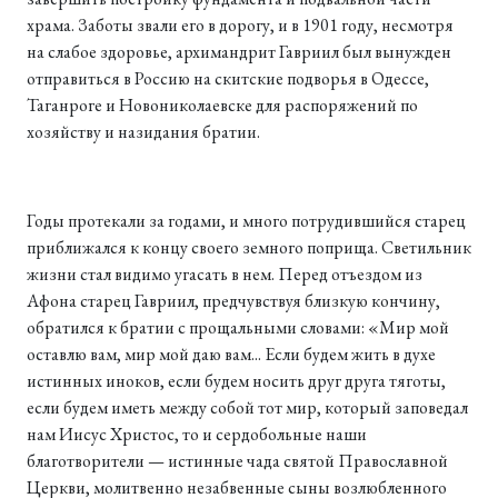
храма. Заботы звали его в дорогу, и в 1901 году, несмотря
на слабое здоровье, архимандрит Гавриил был вынужден
отправиться в Россию на скитские подворья в Одессе,
Таганроге и Новониколаевске для распоряжений по
хозяйству и назидания братии.
Годы протекали за годами, и много потрудившийся старец
приближался к концу своего земного поприща. Светильник
жизни стал видимо угасать в нем. Перед отъездом из
Афона старец Гавриил, предчувствуя близкую кончину,
обратился к братии с прощальными словами: «Мир мой
оставлю вам, мир мой даю вам... Если будем жить в духе
истинных иноков, если будем носить друг друга тяготы,
если будем иметь между собой тот мир, который заповедал
нам Иисус Христос, то и сердобольные наши
благотворители — истинные чада святой Православной
Церкви, молитвенно незабвенные сыны возлюбленного