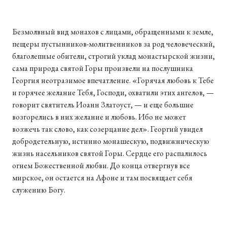
Безмолвный вид монахов с лицами, обращенными к земле,
пещеры пустынников-молитвенников за род человеческий,
благолепные обители, строгий уклад монастырской жизни,
сама природа святой Горы произвели на послушника
Георгия неотразимое впечатление. «Горячая любовь к Тебе
и горячее желание Тебя, Господи, охватили этих ангелов, —
говорит святитель Иоанн Златоуст, — и еще большие
возгорелись в них желание и любовь. Ибо не может
возжечь так слово, как созерцание дел». Георгий увидел
добродетельную, истинно монашескую, подвижническую
жизнь насельников святой Горы. Сердце его распалилось
огнем Божественной любви. До конца отвергнув все
мирское, он остается на Афоне и там посвящает себя
служению Богу.