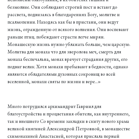
безмолвие. Они соблюдают строгий пост и встают до
рассвета, подвизаясь в благодарениях Богу, молитве и
псалмопении. Находясь как бы в пристани, они ведут
жизнь, огражденную от всякого волнения. Они воспевают
раньше птиц. побеждают страсти легче мирян.
Монашескую жизнь нужно ублажать больше, чем царскую.
Молитва для монаха что для зверолова меч, смерть для
монаха беспечальна, монах врачует страдания других, его
подвиг велик. Хотя монахи пребывают в бедности, однако
являются обладателями духовных сокровищ во всей
вселенной, монахи святы по жизни и вере...»
Много потрудился архимандрит Гавриил для
благоустройства и процветания обители, как внутреннего,
так и внешнего Со времени закладки в скиту нового храма
великой княгиней Александрой Петровной, в монашестве
схимонахиней Анастасией, которая прислала первый