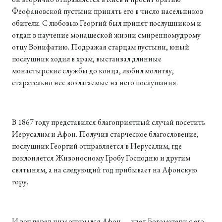
Феофановской пустыни принять его в число насельников
обители. С любовью Георгий был принят послушником и
отдан в научение монашеской жизни смиренномудрому
отцу Вонифатию. Подражая старцам пустыни, юный
послушник ходил в храм, выстаивал длинные
монастырские службы до конца, любил молитву,
старательно нес возлагаемые на него послушания.
В 1867 году представился благоприятный случай посетить
Иерусалим и Афон. Получив старческое благословение,
послушник Георгий отправляется в Иерусалим, где
поклоняется Живоносному Гробу Господню и другим
святыням, а на следующий год прибывает на Афонскую
гору.
И вот перед ним открылся Афон — удел Богоматери с его