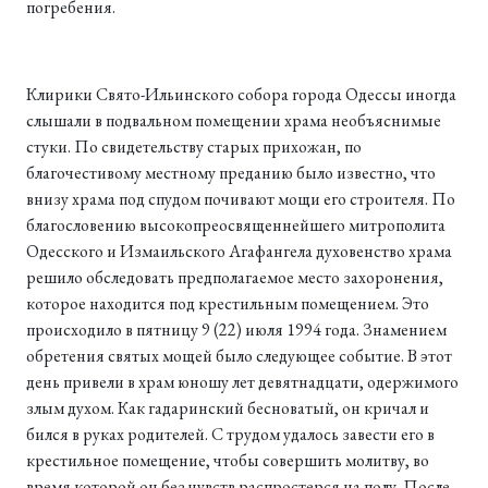
погребения.
Клирики Свято-Ильинского собора города Одессы иногда
слышали в подвальном помещении храма необъяснимые
стуки. По свидетельству старых прихожан, по
благочестивому местному преданию было известно, что
внизу храма под спудом почивают мощи его строителя. По
благословению высокопреосвященнейшего митрополита
Одесского и Измаильского Агафангела духовенство храма
решило обследовать предполагаемое место захоронения,
которое находится под крестильным помещением. Это
происходило в пятницу 9 (22) июля 1994 года. Знамением
обретения святых мощей было следующее событие. В этот
день привели в храм юношу лет девятнадцати, одержимого
злым духом. Как гадаринский бесноватый, он кричал и
бился в руках родителей. С трудом удалось завести его в
крестильное помещение, чтобы совершить молитву, во
время которой он без чувств распростерся на полу. После