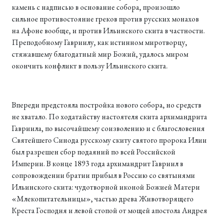
камень с надписью в основание собора, произошло
сильное противостояние греков против русских монахов
на Афоне вообще, и против Ильинского скита в частности.
Преподобному Гавриилу, как истинном миротворцу,
стяжавшему благодатный мир Божий, удалось миром
окончить конфликт в пользу Ильинского скита.
Впереди предстояла постройка нового собора, но средств
не хватало. По ходатайству настоятеля скита архимандрита
Гавриила, по высочайшему соизволению и с благословения
Святейшего Синода русскому скиту святого пророка Илии
был разрешен сбор подаяний по всей Российской
Империи. В конце 1893 года архимандрит Гавриил в
сопровождении братии прибыл в Россию со святынями
Ильинского скита: чудотворной иконой Божией Матери
«Млекопитательницы», частью древа Животворящего
Креста Господня и левой стопой от мощей апостола Андрея