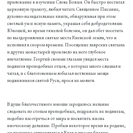
прилежание в изучении Слова Божия. Он быстро постигал
церковную грамоту, любил читать Священное Писание,
духовно-назидательные книги, обнаруживая при этом
светлый ум и ясную память, украшая себя добродетелями.
Юношей, во время тяжелой болезни, он дал обет посетить
по выздоровлении святые места Киевской земли, что и
исполнил в скором времени. Посещение лаврских святынь
и других монастырей произвело на него глубокое
впечатление. Георгий своими глазами увидел места
подвигов преподобных отцов, о которых много слышал и
читал, и с благоговением лобызал нетленные мощи
подвижников святой Руси, прося их молитв.
В душе благочестивого юноши зародилось желание
следовать по стопам преподобных, подражать их подвигам,
подобно им отречься от мира и посвятить жизнь
иноческому деланию. Пробыв некоторое время на родине,
он вторично отправляется в Киев и просит братию