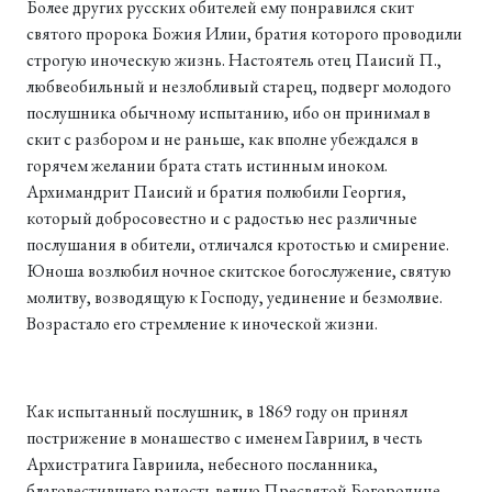
Более других русских обителей ему понравился скит
святого пророка Божия Илии, братия которого проводили
строгую иноческую жизнь. Настоятель отец Паисий П.,
любвеобильный и незлобливый старец, подверг молодого
послушника обычному испытанию, ибо он принимал в
скит с разбором и не раньше, как вполне убеждался в
горячем желании брата стать истинным иноком.
Архимандрит Паисий и братия полюбили Георгия,
который добросовестно и с радостью нес различные
послушания в обители, отличался кротостью и смирение.
Юноша возлюбил ночное скитское богослужение, святую
молитву, возводящую к Господу, уединение и безмолвие.
Возрастало его стремление к иноческой жизни.
Как испытанный послушник, в 1869 году он принял
пострижение в монашество с именем Гавриил, в честь
Архистратига Гавриила, небесного посланника,
благовестившего радость велию Пресвятой Богородице.