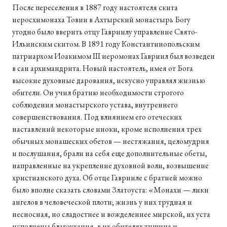
После переселения в 1887 году настоятеля скита
иеросхимонаха Товии в Ахтырский монастырь Богу
угодно было вверить отцу Гавриилу управление Свято-
Ильинским скитом. В 1891 году Константинопольским
патриархом Иоакимом III иеромонах Гавриил был возведен
в сан архимандрита. Новый настоятель, имея от Бога
высокие духовные дарования, искусно управлял жизнью
обители. Он учил братию необходимости строгого
соблюдения монастырского устава, внутреннего
совершенствования. Под влиянием его отеческих
наставлений некоторые иноки, кроме исполнения трех
обычных монашеских обетов — нестяжания, целомудрия
и послушания, брали на себя еще дополнительные обеты,
направленные на укрепление духовной воли, возвышение
христианского духа. Об отце Гаврииле с братией можно
было вполне сказать словами Златоуста: «Монахи — лики
ангелов в человеческой плоти; жизнь у них трудная и
несносная, но сладостнее и вожделеннее мирской, их уста
исполнены благоухания, в их обителях тишина и