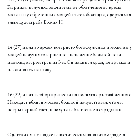
Гавриила, получила значительное облегчение во время
молитвы у обретенных мощей тяжелоболящая, одержимая
злым духом раба Божия Н.
14 (27) июля во время вечернего богослужения и молитвы у
мощей получил совершенное исцеление больной ноги
инвалид второй группы З-й. Он покинул храм, не хромая и
не опираясь на палку.
16 (29) июля в собор принесли на носилках расслабленного.
Находясь вблизи мощей, больной почувствовал, что его
покрыл яркий свет, и получил облегчение в страдании.
С детских лет страдает спастическим параличом (задета