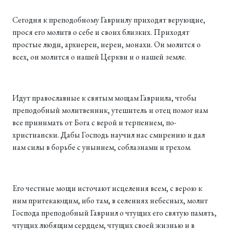
Сегодня к преподобному Гавриилу приходят верующие,
прося его молитв о себе и своих близких. Приходят
простые люди, архиереи, иереи, монахи. Он молится о
всех, он молится о нашей Церкви и о нашей земле.
Идут православные к святым мощам Гавриила, чтобы
преподобный молитвенник, утешитель и отец помог нам
все принимать от Бога с верой и терпением, по-
христиански. Дабы Господь научил нас смирению и дал
нам силы в борьбе с унынием, соблазнами и грехом.
Его честные мощи источают исцеления всем, с верою к
ним притекающим, ибо там, в селениях небесных, молит
Господа преподобный Гавриил о чтущих его святую память,
чтущих любящим сердцем, чтущих своей жизнью и в