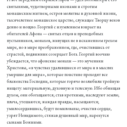
святынями, чудотворными иконами и строгим
монашеским житием, остров молитвы и духовной жизни,
тысячелетнее монашеское царство, служащее Творцу веков
денно и нощно. Георгий с изумлением взирает на
обитателей Афона — святых отцов и преподобных
пустынников, монахов, живущих не в искаженном грехом
мире, но в мире преображенном, где, очистившись от
страстей, подвижник созерцает Бога. Георгий воочию
убеждается, что афонские монахи — это мученики
Христовы, «в чувствах удалившиеся от мира и в мыслях
умершие для мира», которые поистине проходят все
блаженства Господни, которые горячо возлюбили тройную
нищету: материальную, духовную и телесную. Ибо обнищав
духом, они обогащаются; став кроткими, наследуют землю;
плача, утешаются; жаждая правды, насыщаются;
умилосердившись, будут помилованы; очистив сердце,
узрят Невидимого; стяжав душевный мир, нарекутся
сынами Божиими.