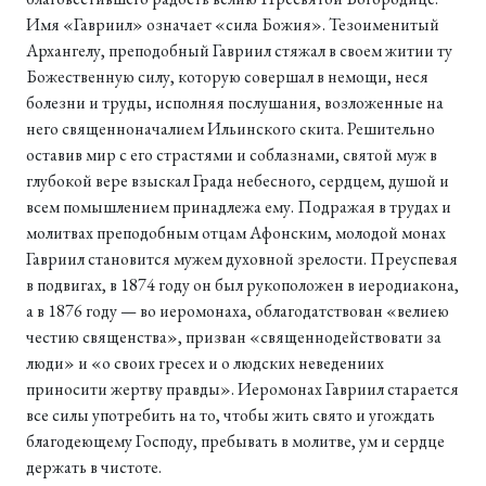
Имя «Гавриил» означает «сила Божия». Тезоименитый
Архангелу, преподобный Гавриил стяжал в своем житии ту
Божественную силу, которую совершал в немощи, неся
болезни и труды, исполняя послушания, возложенные на
него священноначалием Ильинского скита. Решительно
оставив мир с его страстями и соблазнами, святой муж в
глубокой вере взыскал Града небесного, сердцем, душой и
всем помышлением принадлежа ему. Подражая в трудах и
молитвах преподобным отцам Афонским, молодой монах
Гавриил становится мужем духовной зрелости. Преуспевая
в подвигах, в 1874 году он был рукоположен в иеродиакона,
а в 1876 году — во иеромонаха, облагодатствован «велиею
честию священства», призван «священнодействовати за
люди» и «о своих гресех и о людских неведениих
приносити жертву правды». Иеромонах Гавриил старается
все силы употребить на то, чтобы жить свято и угождать
благодеющему Господу, пребывать в молитве, ум и сердце
держать в чистоте.