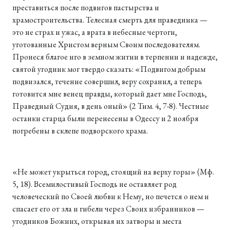
преставиться после подвигов пастырства и
храмостроительства. Телесная смерть для праведника —
это не страх и ужас, а врата в небесные чертоги,
уготованные Христом верным Своим последователям.
Пронеся благое иго в земном житии в терпении и надежде,
святой угодник мог твердо сказать: «Подвигом добрым
подвизался, течение совершил, веру сохранил, а теперь
готовится мне венец правды, который дает мне Господь,
Праведный Судия, в день оный» (2 Тим. 4, 7-8). Честные
останки старца были перенесены в Одессу и 2 ноября
погребены в склепе подворского храма.
«Не может укрыться город, стоящий на верху горы» (Мф.
5, 18). Всемилостивый Господь не оставляет род
человеческий по Своей любви к Нему, но печется о нем и
спасает его от зла и гибели через Своих избранников —
угодников Божиих, открывая их затворы и места