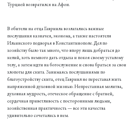
Турцией возвратился на Афон.
В обители на отца Гавриила возлагались важные
послушания казначея, эконома, а также настоятеля
Ильинского подворья в Константинополе. Дел по
хозяйству было так много, что впору лишь добраться до
келий, хоть немного дать отдыха и покоя своему усталому
телу, а затем идти на богослужение и снова браться за свои
хлопоты для скита. Занимаясь послушаниями по
благоустройству скита, отец Гавриил не переставал жить
напряженной духовной жизнью. Непрестанная молитва,
духовная мудрость, отеческое обращение с братией,
сердечная приветливость с посторонними людьми,
хозяйственная практичность — все эти качества
удивительно сочетались в нем.