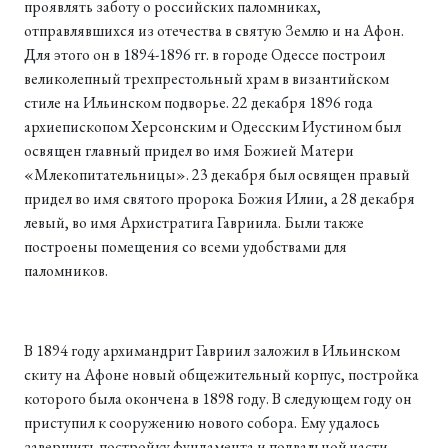
проявлять заботу о российских паломниках,
отправлявшихся из отечества в святую Землю и на Афон.
Для этого он в 1894-1896 гг. в городе Одессе построил
великолепный трехпрестольный храм в византийском
стиле на Ильинском подворье. 22 декабря 1896 года
архиепископом Херсонским и Одесским Иустином был
освящен главный придел во имя Божией Матери
«Млекопитательницы». 23 декабря был освящен правый
придел во имя святого пророка Божия Илии, а 28 декабря
левый, во имя Архистратига Гавриила. Были также
построены помещения со всеми удобствами для
паломников.
В 1894 году архимандрит Гавриил заложил в Ильинском
скиту на Афоне новый общежительный корпус, постройка
которого была окончена в 1898 году. В следующем году он
приступил к сооружению нового собора. Ему удалось
завершить постройку фундамента и подвальной части