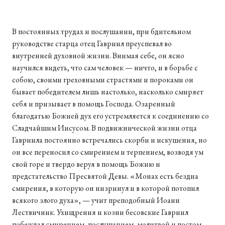
В постоянных трудах и послушании, при бдительном
руководстве старца отец Гавриил преуспевал во
внутренней духовной жизни. Внимая себе, он ясно
научился видеть, что сам человек — ничто, и в борьбе с
собою, своими греховными страстями и пороками он
бывает победителем лишь настолько, насколько смиряет
себя и призывает в помощь Господа. Озаренный
благодатью Божией дух его устремляется к соединению со
Сладчайшим Иисусом. В подвижнической жизни отца
Гавриила постоянно встречались скорби и искушения, но
он все переносил со смирением и терпением, возводя ум
свой горе и твердо веруя в помощь Божию и
предстательство Пресвятой Девы. «Монах есть бездна
смирения, в которую он низринул и в которой потопил
всякого злого духа», — учит преподобный Иоанн
Лествичник. Ухищрения и козни бесовские Гавриил
побеждал смирением, послушанием, молитвой и постом.