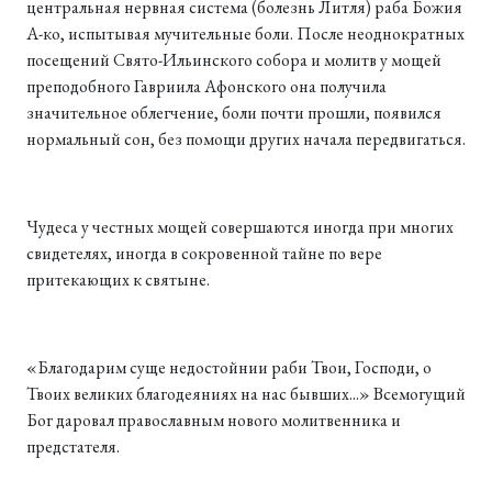
центральная нервная система (болезнь Литля) раба Божия
А-ко, испытывая мучительные боли. После неоднократных
посещений Свято-Ильинского собора и молитв у мощей
преподобного Гавриила Афонского она получила
значительное облегчение, боли почти прошли, появился
нормальный сон, без помощи других начала передвигаться.
Чудеса у честных мощей совершаются иногда при многих
свидетелях, иногда в сокровенной тайне по вере
притекающих к святыне.
«Благодарим суще недостойнии раби Твои, Господи, о
Твоих великих благодеяниях на нас бывших...» Всемогущий
Бог даровал православным нового молитвенника и
предстателя.