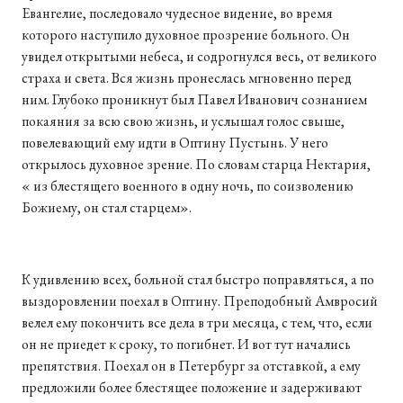
Евангелие, последовало чудесное видение, во время
которого наступило духовное прозрение больного. Он
увидел открытыми небеса, и содрогнулся весь, от великого
страха и света. Вся жизнь пронеслась мгновенно перед
ним. Глубоко проникнут был Павел Иванович сознанием
покаяния за всю свою жизнь, и услышал голос свыше,
повелевающий ему идти в Оптину Пустынь. У него
открылось духовное зрение. По словам старца Нектария,
« из блестящего военного в одну ночь, по соизволению
Божиему, он стал старцем».
К удивлению всех, больной стал быстро поправляться, а по
выздоровлении поехал в Оптину. Преподобный Амвросий
велел ему покончить все дела в три месяца, с тем, что, если
он не приедет к сроку, то погибнет. И вот тут начались
препятствия. Поехал он в Петербург за отставкой, а ему
предложили более блестящее положение и задерживают