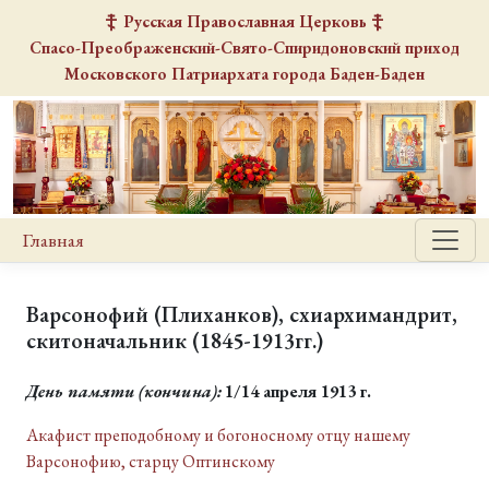
Русская Православная Церковь
Спасо-Преображенский-Свято-Спиридоновский
приход
Московского Патриархата города Баден-Баден
Главная
Варсонофий (Плиханков), схиархимандрит,
скитоначальник (1845-1913гг.)
День памяти
(кончина):
1/14 апреля 1913 г.
Акафист преподобному и богоносному отцу нашему
Варсонофию, старцу Оптинскому