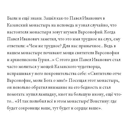
Были и ещё знаки. Зашёл как-то Павел Иванович в
Казанский монастырь на исповедь и узнал случайно, что
настоятеля монастыря зовут игумен Варсонофий. Когда
Павел Иванович заметил, что это имя трудное на слух, ему
ответили: «Чем же трудное? Для нас привычное... Ведь в
нашем монастыре почивают мощи святителя Варсонофия
и архиепископа Гурия...» С этого дня Павел Иванович стал
часто молиться у мощей Казанского чудотворца,
испрашивая у него покровительства себе: «Святителю отче
Варсонофие, моли Бога о мне!» Посещая этот монастырь,
он невольно обратил внимание на его бедность и стал
помогать: купил лампадку, киот на большую икону, ещё что-
то... «И так полюбил всё в этом монастыре! Воистину: где
будет сокровище ваше, тут будет и сердце ваше».