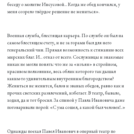
беседу о молитве Иисусовой... Когда же обед кончился, у
меня созрело твёрдое решение не жениться».
Военная служба, блестящая карьера. По службе он был на
самом блестящем счету, и не за горами был для него
генеральский чин. Прямая возможность к стяжанию всех
мирских благ. И... отказ от всего. Сослуживцы и знакомые
никак не могли понять: что же за «изъян» в стройном,
красивом полковнике, весь облик которого так дышал
каким-то удивительным внутренним благородством?
Жениться не женится, балов и званых обедов, равно как и
прочих светских развлечений, избегает. В театр, бывало,
ходил, да и тот бросил. За спиной у Павла Ивановича даже
поговаривали порой: «С ума сошел, а какой был человек!..»
Однажды поехал Павел Иванович в оперный театр по