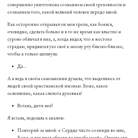
совершенно уничтожена сознанием своей греховности и
сознанием того, какой великий человек передо мной.
Как осторожно открывал он мои грехи, как боялся,
очевидно, сделать больно и в то же время как властно и
сурово обличал в них, а, когда видел, что я жестоко
страдаю, придвигал ухо своё к моему рту близко-близко,
чтобы я только шепнула:
Да...
А я ведь в своём самомнении думала, что выделяюсь от
людей своей христианской жизнью. Боже, какое
ослепление, какая слепота духовная!
Встань, дитя моё!
Я встала, подошла к аналою.
Повторяй за мной: « Сердце чисто созижди во мне,
Боже, и дух прав обнови во утробе моей». Откуда эти