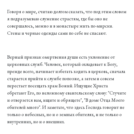
Говоря о мире, считаю долгом сказать, что под этим словом
я подразумеваю служение страстям, где бы оно не
совершалось, можно и в монастыре жить по-мирски.
Стены и черные одежды сами по себе не спасают.
Верный признак омертвения души есть уклонение от
церковных служб. Человек, который охладевает к Богу,
прежде всего, начинает избегать ходить в церковь, сначала
старается прийти к службе попозже, а затем и совсем
перестает посещать храм Божий. Ищущие Христа
обретают Его, по неложному евангельскому слову: "Стучите
и отверзется вам, ищите и обрящете", "В доме Отца Моего
обителей много". И заметьте, что здесь Господь говорит не
только о небесных, но и о земных обителях, и не только о
внутренних, но и о внешних.