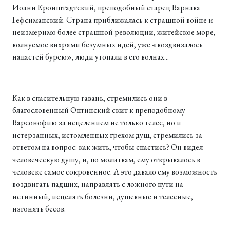
Иоанн Кронштадтский, преподобный старец Варнава
Гефсиманский. Страна приближалась к страшной войне и
неизмеримо более страшной революции, житейское море,
волнуемое вихрями безумных идей, уже «воздвизалось
напастей бурею», люди утопали в его волнах...
Как в спасительную гавань, стремились они в
благословенный Оптинский скит к преподобному
Варсонофию за исцелением не только телес, но и
истерзанных, истомленных грехом душ, стремились за
ответом на вопрос: как жить, чтобы спастись? Он видел
человеческую душу, и, по молитвам, ему открывалось в
человеке самое сокровенное. А это давало ему возможность
воздвигать падших, направлять с ложного пути на
истинный, исцелять болезни, душевные и телесные,
изгонять бесов.