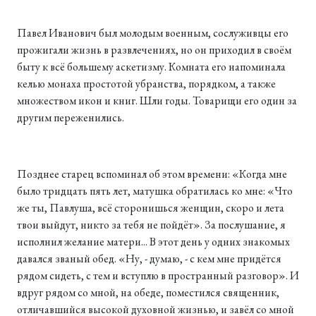
Павел Иванович был молодым военным, сослуживцы его
прожигали жизнь в развлечениях, но он приходил в своём
быту к всё большему аскетизму. Комната его напоминала
келью монаха простотой убранства, порядком, а также
множеством икон и книг. Шли годы. Товарищи его один за
другим переженились.
Позднее старец вспоминал об этом времени: «Когда мне
было тридцать пять лет, матушка обратилась ко мне: «Что
же ты, Павлуша, всё сторонишься женщин, скоро и лета
твои выйдут, никто за тебя не пойдёт». За послушание, я
исполнил желание матери... В этот день у одних знакомых
давался званый обед. «Ну, - думаю, - с кем мне придётся
рядом сидеть, с тем и вступлю в пространный разговор». И
вдруг рядом со мной, на обеде, поместился священник,
отличавшийся высокой духовной жизнью, и завёл со мной