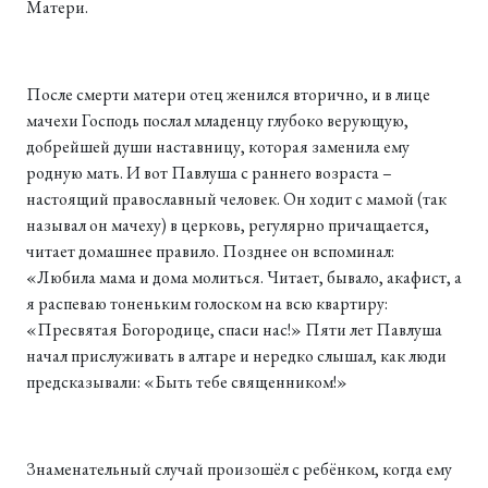
Матери.
После смерти матери отец женился вторично, и в лице
мачехи Господь послал младенцу глубоко верующую,
добрейшей души наставницу, которая заменила ему
родную мать. И вот Павлуша с раннего возраста –
настоящий православный человек. Он ходит с мамой (так
называл он мачеху) в церковь, регулярно причащается,
читает домашнее правило. Позднее он вспоминал:
«Любила мама и дома молиться. Читает, бывало, акафист, а
я распеваю тоненьким голоском на всю квартиру:
«Пресвятая Богородице, спаси нас!» Пяти лет Павлуша
начал прислуживать в алтаре и нередко слышал, как люди
предсказывали: «Быть тебе священником!»
Знаменательный случай произошёл с ребёнком, когда ему