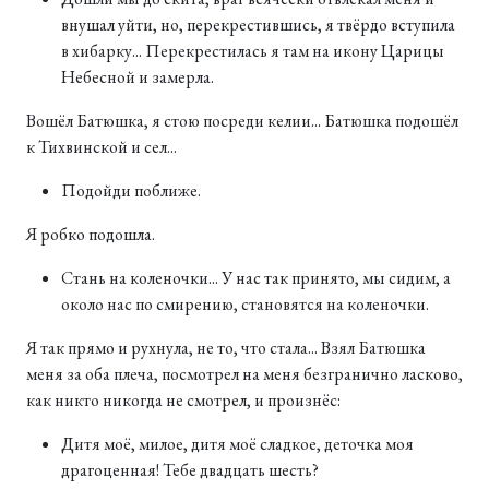
внушал уйти, но, перекрестившись, я твёрдо вступила
в хибарку... Перекрестилась я там на икону Царицы
Небесной и замерла.
Вошёл Батюшка, я стою посреди келии... Батюшка подошёл
к Тихвинской и сел...
Подойди поближе.
Я робко подошла.
Стань на коленочки... У нас так принято, мы сидим, а
около нас по смирению, становятся на коленочки.
Я так прямо и рухнула, не то, что стала... Взял Батюшка
меня за оба плеча, посмотрел на меня безгранично ласково,
как никто никогда не смотрел, и произнёс:
Дитя моё, милое, дитя моё сладкое, деточка моя
драгоценная! Тебе двадцать шесть?