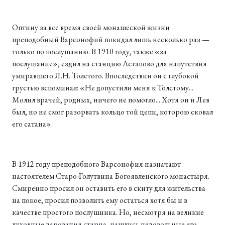
Оптину за все время своей монашеской жизни
преподобный Варсонофий покидал лишь несколько раз —
только по послушанию. В 1910 году, также «за
послушание», ездил на станцию Астапово для напутствия
умиравшего Л.Н. Толстого. Впоследствии он с глубокой
грустью вспоминал: «Не допустили меня к Толстому...
Молил врачей, родных, ничего не помогло... Хотя он и Лев
был, но не смог разорвать кольцо той цепи, которою сковал
его сатана».
В 1912 году преподобного Варсонофия назначают
настоятелем Старо-Голутвина Богоявленского монастыря.
Смиренно просил он оставить его в скиту для жительства
на покое, просил позволить ему остаться хотя бы и в
качестве простого послушника. Но, несмотря на великие
духовные дарования старца, нашлись недовольные его