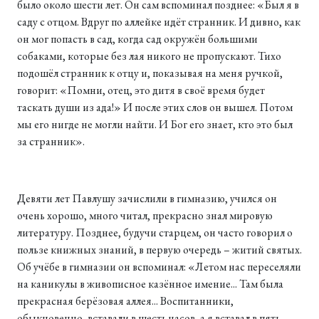
было около шести лет. Он сам вспоминал позднее: «Был я в
саду с отцом. Вдруг по аллейке идёт странник. И дивно, как
он мог попасть в сад, когда сад окружён большими
собаками, которые без лая никого не пропускают. Тихо
подошёл странник к отцу и, показывая на меня ручкой,
говорит: «Помни, отец, это дитя в своё время будет
таскать души из ада!» И после этих слов он вышел. Потом
мы его нигде не могли найти. И Бог его знает, кто это был
за странник».
Девяти лет Павлушу зачислили в гимназию, учился он
очень хорошо, много читал, прекрасно знал мировую
литературу. Позднее, будучи старцем, он часто говорил о
пользе книжных знаний, в первую очередь – житий святых.
Об учёбе в гимназии он вспоминал: «Летом нас переселяли
на каникулы в живописное казённое имение... Там была
прекрасная берёзовая аллея... Воспитанники,
обыкновенно, вставали в шесть часов, а я вставал в пять