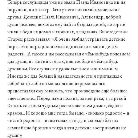
Теперь сослуживцы уже не звали Павла Ивановича ни на
пирушки, ни в театр. Зато у него появились маленькие
друзья. Денщик Павла Ивановича, Александр, доброй
души человек, помогал ему найти бедных детей, которые
жили в бедных домах и хижинах, в подвалах. Впоследствии
Старец рассказывал: «Я очень любил устраивать детские
пиры. Эти пиры доставляли одинаково и мне и детям
радость... А также я им рассказывал о чём-нибудь полезном
для души, из житий святых, или вообще о чём-нибудь
духовном. Все слушают с удовольствием и вниманием.
Иногда же для большей назидательности я приглашал с
собой кого-либо из монахов или иеромонахов и
предоставлял ему говорить, что производило ещё большее
впечатление... Перед нами поляна, за ней река, а за рекой
Казань со своим чудным расположением домов, садов и
храмов... И хорошо мне тогда бывало, - сколько радости – и
чистой радости – испытывал я тогда и сколько благих
семян было брошено тогда в эти детские восприимчивые
души!»