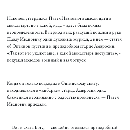
Наконец утвердился Павел Иванович в мысли идти в
монастырь, но в какой, куда – здесь была полная
неопределённость. В период этих раздумий попался в руки
Павлу Ивановичу один духовный журнал, а в нем — статья
об Оптиной пустыни и преподобном старце Амвросии.
«Так вот кто укажет мне, в какой монастырь поступить», -
подумал молодой военный и взял отпуск.
Когда он только подходил к Оптинскому скиту,
находившаяся в «хибарке» старца Амвросия одна
блаженная неожиданно с радостью произнесла: — Павел
Иванович приехали.
— Вот и слава Богу, — спокойно отозвался преподобный