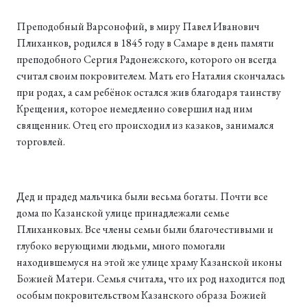
Преподобный Варсонофий, в миру Павел Иванович
Плиханков, родился в 1845 году в Самаре в день памяти
преподобного Сергия Радонежского, которого он всегда
считал своим покровителем. Мать его Наталия скончалась
при родах, а сам ребёнок остался жив благодаря таинству
Крещения, которое немедленно совершил над ним
священник. Отец его происходил из казаков, занимался
торговлей.
Дед и прадед мальчика были весьма богаты. Почти все
дома по Казанской улице принадлежали семье
Плиханковых. Все члены семьи были благочестивыми и
глубоко верующими людьми, много помогали
находившемуся на этой же улице храму Казанской иконы
Божией Матери. Семья считала, что их род находится под
особым покровительством Казанского образа Божией