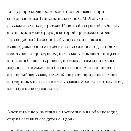
Его дар прозорливости особенно проявлялся при
совершении им Таинства исповеди. С.М. Лопухина
рассказывала, как, приехав 16-летней девушкой в Оптину,
она попала в «хибарку», в которой принимал старец.
Преподобный Варсонофий увидел ее и позвал в
исповедальню и там пересказал всю жизнь, год за годом,
проступок за проступком, не только указывая точно даты,
когда они были совершены, но также называя и имена
людей, с которыми они были связаны. А завершив этот
страшный пересказ, велел: «Завтра ты придешь ко мне и
повторишь мне все, что я тебе сказал. Я хотел тебя научить,
как надо исповедоваться»...
А вот какие поразительные воспоминания об исповеди у
старца оставила его духовная дочь:
Дошли мы до скита, враг всячески отвлекал меня и