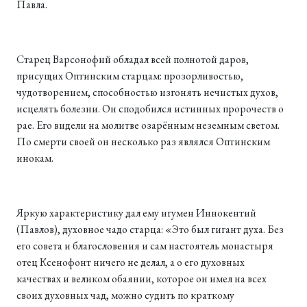
Павла.
Старец Варсонофий обладал всей полнотой даров,
присущих Оптинским старцам: прозорливостью,
чудотворением, способностью изгонять нечистых духов,
исцелять болезни. Он сподобился истинных пророчеств о
рае. Его видели на молитве озарённым неземным светом.
По смерти своей он несколько раз являлся Оптинским
инокам.
Яркую характеристику дал ему игумен Иннокентий
(Павлов), духовное чадо старца: «Это был гигант духа. Без
его совета и благословения и сам настоятель монастыря
отец Ксенофонт ничего не делал, а о его духовных
качествах и великом обаянии, которое он имел на всех
своих духовных чад, можно судить по краткому