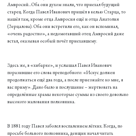
Амвросий...Оба они духом знали, что приехал будущий
старец. Когда Павел Иванович пришёл в келью Старца, то
нашёл там, кроме отца Амвросия ещё и отца Анатолия
(Зерцалова). Оба они встретили его, как он вспоминал,
«очень радостно», а недомогавший отец Амвросий даже
встал, оказывая особый почёт приехавшему.
Здесь же, в «хибарке», и услышал Павел Иванович
поразившие его слова преподобного: «Искус должен
продолжаться ещё два года, а после приезжайте ко мне, я
вас приму». Дано было и послушание – жертвовать на
определённые храмы некоторые суммы из своего довольно
высокого жалования полковника.
В 1881 году Павел заболел воспалением лёгких. Когда, по
просьбе больного полковника, денщик начал читать