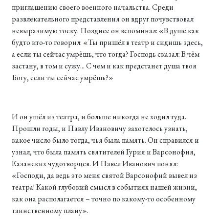
приглашению своего военного начальства. Среди
развлекательного представления он вдруг почувствовал
невыразимую тоску. Позднее он вспоминал: «В душе как
будто кто-то говорил: «Ты пришёл в театр и сидишь здесь,
а если ты сейчас умрёшь, что тогда? Господь сказал: В чём
застану, в том и сужу... С чем и как предстанет душа твоя
Богу, если ты сейчас умрёшь?»
И он ушёл из театра, и больше никогда не ходил туда.
Прошли годы, и Павлу Ивановичу захотелось узнать,
какое число было тогда, чья была память. Он справился и
узнал, что была память святителей Гурия и Варсонофия,
Казанских чудотворцев. И Павел Иванович понял:
«Господи, да ведь это меня святой Варсонофий вывел из
театра! Какой глубокий смысл в событиях нашей жизни,
как она располагается – точно по какому-то особенному
таинственному плану».