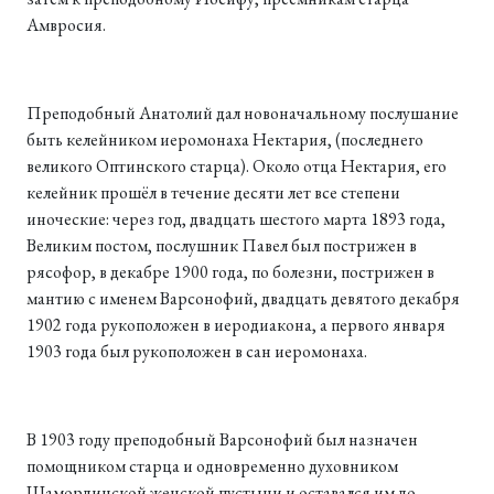
Амвросия.
Преподобный Анатолий дал новоначальному послушание
быть келейником иеромонаха Нектария, (последнего
великого Оптинского старца). Около отца Нектария, его
келейник прошёл в течение десяти лет все степени
иноческие: через год, двадцать шестого марта 1893 года,
Великим постом, послушник Павел был пострижен в
рясофор, в декабре 1900 года, по болезни, пострижен в
мантию с именем Варсонофий, двадцать девятого декабря
1902 года рукоположен в иеродиакона, а первого января
1903 года был рукоположен в сан иеромонаха.
В 1903 году преподобный Варсонофий был назначен
помощником старца и одновременно духовником
Шамординской женской пустыни и оставался им до