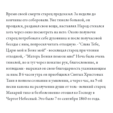
Время своей смерти старец предсказал. За неделю до
кончины его соборовали. Уже тяжело больной, он
прощался, раздавал свои вещи, наставлял. Народ стекался
хоть через окно посмотреть на него. Около полуночи
старец потребовал к себе духовника и после получасовой
беседы с ним, попросил читать отходную. - "Слава Тебе,
Царю мой и Боже мой!" - восклицал старец при чтении
отходной, - "Матерь Божия помози мне!" Ночь была очень
тяжелой, но и тут через пожатие рук, благословение, и
взглядами - выражал он свою благодарность ухаживающим
за ним. В 6 часов утра он приобщился Святых Христовых
Таин в полном сознании и умилении, а через час, на 9-ой
песни канона на разлучении души от тела - великий старец
Макарий тихо и безболезненно отошел ко Господу в
Чертог Небесный. Это было 7-го сентября 1860-го года.