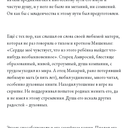
чистую душу, и у него не было ни метаний, ни сомнений.
Он как бы с младенчества к этому пути был предуготовлен.
Ещё с тех пор, как слышал он слова своей любимой матери,
которая не раз говорила о тихом и кротком Мишеньке:
«Сердце моё чувствует, что из этого ребёнка выйдет что-
нибудь необыкновенное». Старец Амвросий, блестяще
образованный, живой, остроумный, душа компании, с
трудом уходил из мира. А отец Макарий, рано потерявший
любимую мать (в пять лет), любил уединение, много читал,
особенно духовные книги. Находил утешение в игре на
скрипке. Не поддерживал попыток родных женить его, да
и не имел к этому стремления. Душа его искала других
радостей – духовных.
Этому способствовали и его семейные корни. Прадед его,