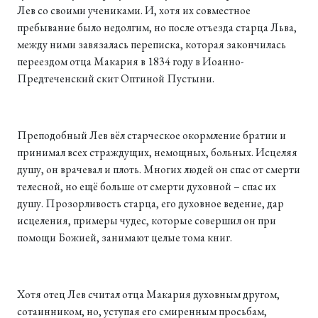
Лев со своими учениками. И, хотя их совместное
пребывание было недолгим, но после отъезда старца Льва,
между ними завязалась переписка, которая закончилась
переездом отца Макария в 1834 году в Иоанно-
Предтеченский скит Оптиной Пустыни.
Преподобный Лев вёл старческое окормление братии и
принимал всех страждущих, немощных, больных. Исцеляя
душу, он врачевал и плоть. Многих людей он спас от смерти
телесной, но ещё больше от смерти духовной – спас их
душу. Прозорливость старца, его духовное ведение, дар
исцеления, примеры чудес, которые совершил он при
помощи Божией, занимают целые тома книг.
Хотя отец Лев считал отца Макария духовным другом,
сотаинником, но, уступая его смиренным просьбам,