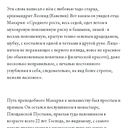
Эти слова написал о нём с любовью чадо старца,
архимандрит Леонид (Кавелин). Вот каким он увидел отца
Макария: «Среднего роста, весь седой, одет летом в
мухояровую поношенную ряску и башмаки, зимой - в
весьма поношенную, крытую темно-зеленым драдедамом,
шубку, с костылем в одной и четками в другой руке. Лицо -
ничем не поражающее с первого взгляда, вовсе не красивое
(по обыкновенным понятиям о физической красоте), даже
несколько неправильное, с печалью постоянного
углубления в себя, следовательно, на вид более строгое,
нежели ласковое».
Путь преподобного Макария к монашеству был простым и
прямым. Он остался послушником в монастыре,
Площанской Пустыни, приехав туда паломником в
возрасте всего 22 лет. Господь, по-видимому, с самого
начала предназначил к иноческому пути его юную и