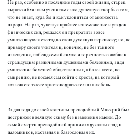
Не раз, особенно в последние годы своей жизни, старец
выражал близким ученикам свою душевную скорбь о том,
что не знает, куда бы и как уклониться от множества
народа. Не раз, чувствуя крайнее изнеможение и упадок
физических сил, решался он прекратить вовсе
умножавшуюся ежегодно свою духовную переписку; но, по
примеру своего учителя и, конечно, не без тайного
извещения, побеждаемый силою и горячностью любви к
страждущим различными душевными болезнями, видя
умножение болезней общественных, а более всего, по
смирению, не посмел сам сойти с креста, на который
возвела его также христоподражательная любовь.
За два года до своей кончины преподобный Макарий был
пострижен в великую схиму без изменения имени. До
самой смерти преподобный принимал духовных чад и
паломников, наставляя и благословляя их.