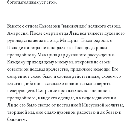
богоглаголивых уст его».
Вместе с отцом Львом они "вынянчили" великого старца
Амвросия. После смерти отца Льва вся тяжесть духовного
руководства легла на отца Макария. Тихая радость о
Господе никогда не покидала его. Господь даровал
преподобному Макарию дар духовного рассуждения.
Каждому приходящему к нему на откровение своей
совести он подавал врачевство, приличное немощи. Его
смиренное слово было и словом действенным, словом со
властию, ибо оно заставляло повиноваться и верить
неверующего. Смирение проявлялось во внешности
преподобного, в виде его одежды, в каждом движении.
Лицо его было светло от постоянной Иисусовой молитвы,
творимой им, оно сияло духовной радостью и любовью к
ближнему.