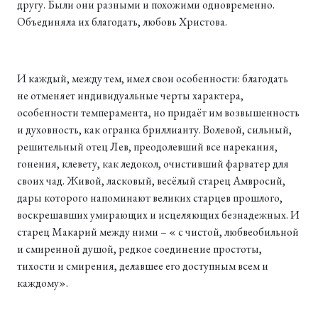
другу. Были они разными и похожими одновременно.
Объединяла их благодать, любовь Христова.
И каждый, между тем, имел свои особенности: благодать
не отменяет индивидуальные черты характера,
особенности темперамента, но придаёт им возвышенность
и духовность, как огранка бриллианту. Волевой, сильный,
решительный отец Лев, преодолевший все нарекания,
гонения, клевету, как ледокол, очистивший фарватер для
своих чад. Живой, ласковый, весёлый старец Амвросий,
дары которого напоминают великих старцев прошлого,
воскрешавших умирающих и исцеляющих безнадежных. И
старец Макарий между ними – « с чистой, любвеобильной
и смиренной душой, редкое соединение простоты,
тихости и смирения, делавшее его доступным всем и
каждому».