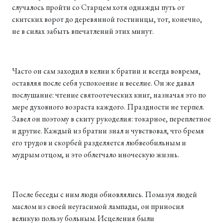
случалось пройти со Старцем хотя однажды путь от
скитских ворот до деревянной гостиницы, тот, конечно,
не в силах забыть впечатлений этих минут.
Часто он сам заходил в келии к братии и всегда вовремя,
оставляя после себя успокоение и веселие. Он же давал
послушание: чтение святоотеческих книг, назначая это по
мере духовного возраста каждого. Праздности не терпел.
Завел он поэтому в скиту рукоделия: токарное, переплетное
и другие. Каждый из братии знал и чувствовал, что бремя
его трудов и скорбей разделяется любвеобильным и
мудрым отцом, и это облегчало иноческую жизнь.
После беседы с ним люди обновлялись. Помазуя людей
маслом из своей неугасимой лампады, он приносил
великую пользу больным. Исцеления были