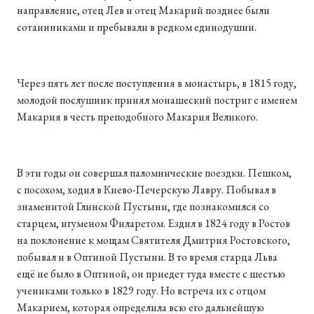
направление, отец Лев и отец Макарий позднее были
сотаинниками и пребывали в редком единодушии.
Через пять лет после поступления в монастырь, в 1815 году,
молодой послушник принял монашеский постриг с именем
Макария в честь преподобного Макария Великого.
В эти годы он совершал паломнические поездки. Пешком,
с посохом, ходил в Киево-Печерскую Лавру. Побывал в
знаменитой Глинской Пустыни, где познакомился со
старцем, игуменом Филаретом. Ездил в 1824 году в Ростов
на поклонение к мощам Святителя Дмитрия Ростовского,
побывал и в Оптиной Пустыни. В то время старца Льва
ещё не было в Оптиной, он приедет туда вместе с шестью
учениками только в 1829 году. Но встреча их с отцом
Макарием, которая определила всю его дальнейшую