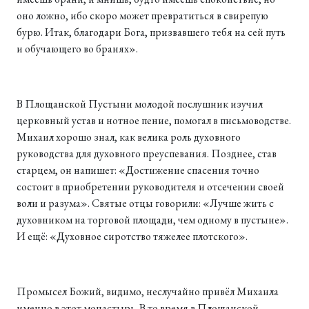
оно ложно, ибо скоро может превратиться в свирепую
бурю. Итак, благодари Бога, призвавшего тебя на сей путь
и обучающего во бранях».
В Площанской Пустыни молодой послушник изучил
церковный устав и нотное пение, помогал в письмоводстве.
Михаил хорошо знал, как велика роль духовного
руководства для духовного преуспевания. Позднее, став
старцем, он напишет: «Достижение спасения точно
состоит в приобретении руководителя и отсечении своей
воли и разума». Святые отцы говорили: «Лучше жить с
духовником на торговой площади, чем одному в пустыне».
И ещё: «Духовное сиротство тяжелее плотского».
Промысел Божий, видимо, неслучайно привёл Михаила
именно в этот монастырь. В то время в Площанской