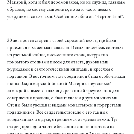
Макарий, хотя и был иеромонахом, но не служил, главным
образом, по своему смирению, но зато часто певал с
усердием и со слезами. Особенно любил он "Чертог Твой".
20 лет провел старец в своей скромной келье, где были
приемная и маленькая спальня. В спальне мебель состояла
из узенькой койки, письменного стола, аккуратно
покрытого стопками писем для ответа, духовными
журналами и святоотеческими книгами, и креслом с
подушкой. В восточном углу среди икон была особочтимая
икона Владимирской Божией Матери с неугасимой
лампадой и вместо аналоя деревянный треугольник для
совершения правила, с Евангелием и другими книгами.
Стены были увешаны видами монастырей и портретами
подвижников. Все свидетельствовало о его тайных
воздыханиях и о духе, отрекшемся от уделов земли. Тут
старец проводил частые бессонные ночи и вставал на
правило при ударе скитского колокола в 2 часа утра; часто