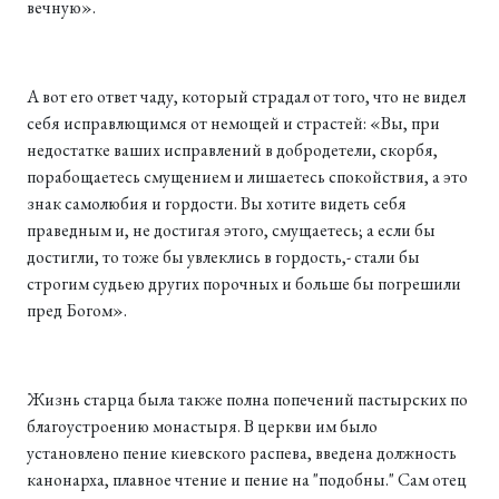
вечную».
А вот его ответ чаду, который страдал от того, что не видел
себя исправлющимся от немощей и страстей: «Вы, при
недостатке ваших исправлений в добродетели, скорбя,
порабощаетесь смущением и лишаетесь спокойствия, а это
знак самолюбия и гордости. Вы хотите видеть себя
праведным и, не достигая этого, смущаетесь; а если бы
достигли, то тоже бы увлеклись в гордость,- стали бы
строгим судьею других порочных и больше бы погрешили
пред Богом».
Жизнь старца была также полна попечений пастырских по
благоустроению монастыря. В церкви им было
установлено пение киевского распева, введена должность
канонарха, плавное чтение и пение на "подобны." Сам отец