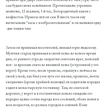
сам будил своих келейников. Прочитывали: утренние
молитвы, 12 псалмов, 1-й час, Богородичный канон с
акафистом. Ирмосы пел он сам. В шесть часов ему
вычитывали "часы с изобразительными" и он выпивал одну
- две чашки чаю.
Затем он принимал посетителей, внимал горю людскому.
Мужчин старец принимал в своей келье во всякое время
дня, от раннего утра до закрытия скитских врат, женский
пол - за вратами скита во внешней келье (устроенной у его
ворот). Кроме того, после трапезы, отдохнув с полчаса на
своей узкой, как был узок путь его жизни, кроватке, почти
ежедневно (кроме крайней немощи) он ходил или изредка
ездил в монастырскую гостиницу. Там, по скитской
дорожке, у ворот и в гостиничных кельях ожидали его
нередко целые сотни народа всех сословий, обоих полов и
всех возрастов, из разных городов и селений. Кому