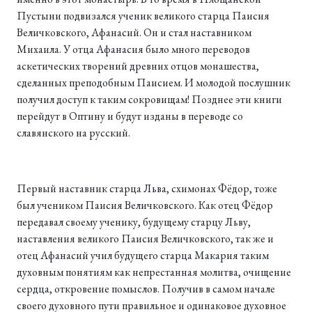
Пустыни подвизался ученик великого старца Паисия
Величковского, Афанасий. Он и стал наставником
Михаила. У отца Афанасия было много переводов
аскетических творений древних отцов монашества,
сделанных преподобным Паисием. И молодой послушник
получил доступ к таким сокровищам! Позднее эти книги
перейдут в Оптину и будут изданы в переводе со
славянского на русский.
Первый наставник старца Льва, схимонах Фёдор, тоже
был учеником Паисия Величковского. Как отец Фёдор
передавал своему ученику, будущему старцу Льву,
наставления великого Паисия Величковского, так же и
отец Афанасий учил будущего старца Макария таким
духовным понятиям как непрестанная молитва, очищение
сердца, откровение помыслов. Получив в самом начале
своего духовного пути правильное и одинаковое духовное