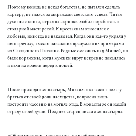
Поэтому юноша не искал богатства, не пытался сделать
карьеру, не гнался за миражами светского успеха. Читал
духовные книги, играл на скрипке, любил поработать в
столярной мастерской. К крестьянам относился с
любовью, никогда не наказывал. Когда они как-то украли у
него гречиху, вместо наказания вразумлял их примерами
из Священного Писания. Родные смеялись над Мишей, но
были поражены, когда мужики вдруг искренне покаялись
и пали на колени перед юношей.
После прихода в монастырь, Михаил отказался в пользу
братьев от своей доли наследства, попросив лишь
построить часовню на могиле отца. В монастыре он нашёл
отраду своей души. Позднее старец писал о монастырях:
«Обиталища сии - монастыри - не изобретение