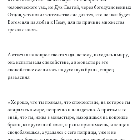
человеческого ума, но Дух Святой, через богодухновенных
Отцов, установил жительство сие для тех, кто позван будет
Богом или из любви к Нему, или по причине множества
грехов своих».
А отвечая на вопрос своего чада, почему, находясь в миру,
она испытывала спокойствие, а в монастыре это
спокойствие сменилось на духовную брань, старец
разъяснял:
«Хорошо, что ты познала, что спокойствие, на которое ты
опиралась в мире, непрочно и ненадежно. А притом и то
знай, что ты, живя в монастыре, находишься на поприще
брани, как духовный воин, и раны принимаешь, и венцов
сподобляешься, а удаляясь с сего поприща, уже и не
имеешь брани, и мнишь, будто имеешь спокойствие, но