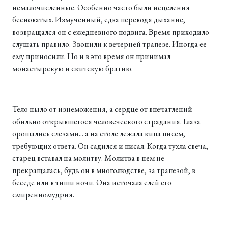
немалочисленные. Особенно часто были исцеления
бесноватых. Измученный, едва переводя дыхание,
возвращался он с ежедневного подвига. Время приходило
слушать правило. Звонили к вечерней трапезе. Иногда ее
ему приносили. Но и в это время он принимал
монастырскую и скитскую братию.
Тело ныло от изнеможения, а сердце от впечатлений
обильно открывшегося человеческого страдания. Глаза
орошались слезами... а на столе лежала кипа писем,
требующих ответа. Он садился и писал. Когда тухла свеча,
старец вставал на молитву. Молитва в нем не
прекращалась, будь он в многолюдстве, за трапезой, в
беседе или в тиши ночи. Она источала елей его
смиренномудрия.