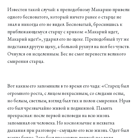
Известен такой случай: к преподобному Макарию привели
одного бесноватого, который ничего ранее о старце не
знал и никогда его не видел. Бесноватый, бросившись к
приближающемуся старцу с криком: «Макарий идет,
Макарий идет!», ударил его по щеке. Преподобный тут же
подставил другую щеку, а больной рухнул на пол без чувств.
Очнулся он исцеленным. Бес не смог перенести великого
смирения старца.
Вот каким его запомнили в то время его чада: «Старец был
огромного роста, с лицом некрасивым, со следами оспы,
но белым, светлым, взгляд был тих и полон смирения. Нрав
его был чрезвычайно живой и подвижной. Память
прекрасная: после первой исповеди на всю жизнь
запоминал он человека. Но косноязычие и нехватка
дыхания при разговоре - смущало его всю жизнь. Одет был
всегда бедно. Зато был прозорлив: первый раз видя