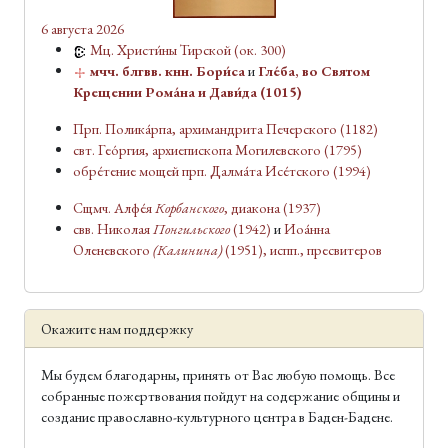
6 августа 2026
Мц. Христи́ны Тирской
(ок. 300)
мчч. блгвв. кнн. Бори́са
и
Гле́ба, во Святом
Крещении Рома́на и Дави́да
(1015)
Прп. Полика́рпа, архимандрита Печерского
(1182)
свт. Гео́ргия, архиепископа Могилевского
(1795)
обре́тение мощей прп. Далма́та Исе́тского
(1994)
Сщмч. Алфе́я
Корбанского
, диакона
(1937)
свв. Николая
Понгильского
(1942)
и
Иоа́нна
Оленевского
(Калинина)
(1951)
, испп., пресвитеров
Окажите нам поддержку
Мы будем благодарны, принять от Вас любую помощь. Все
собранные пожертвования пойдут на содержание общины и
создание православно-культурного центра в Баден-Бадене.