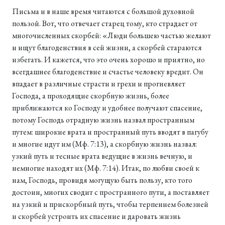
Письма и в наше время читаются с большой духовной
пользой. Вот, что отвечает старец тому, кто страдает от
многочисленных скорбей: «Люди большею частью желают
и ищут благоденствия в сей жизни, а скорбей стараются
избегать. И кажется, что это очень хорошо и приятно, но
всегдашнее благоденствие и счастье человеку вредит. Он
впадает в различные страсти и грехи и прогневляет
Господа, а проходящие скорбную жизнь, более
приближаются ко Господу и удобнее получают спасение,
потому Господь отрадную жизнь назвал пространным
путем: широкие врата и пространный путь вводят в пагубу
и многие идут им (Мф. 7:13), а скорбную жизнь назвал:
узкий путь и тесные врата ведущие в жизнь вечную, и
немногие находят их (Мф. 7:14). Итак, по любви своей к
нам, Господь, провидя могущую быть пользу, кто того
достоин, многих сводит с пространного пути, а поставляет
на узкий и прискорбный путь, чтобы терпением болезней
и скорбей устроить их спасение и даровать жизнь