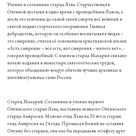
Ученик и сотаинник старца Льва. Старчествовал в
Оптиной пустыни в одно время с преподобным Львом, а
после его кончины до самой своей смерти нес великий и
святой подвиг старческого окормления. Главная
добродетель, которую он особенно воспитывал в людях –
это смирение, считая её основанием христианской жизни.
«Есть смирение – все есть, нет смирения – ничего нет», -
говорил преподобный. С именем старца Макария связано
начало издания в монастыре святоотеческих трудов,
которое объединило вокруг обители лучшие духовные и
интеллектуальные силы России.
Старец Макарий. Сотаинник и ученик первого
Оптинского старца Льва, наставник великого Оптинского
старца Амвросия. Моложе отца Льва на 20 лет и старше
отца Амвросия на 24 года. Промысел Божий не оставлял
Оптину без старцев, они как бы передавали эстафету друг