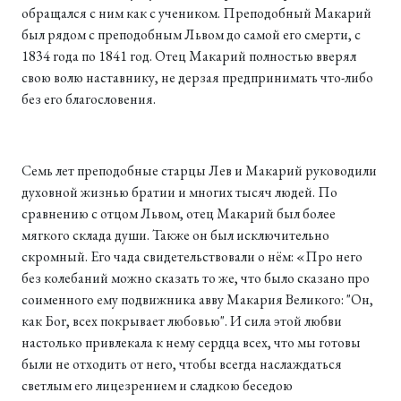
обращался с ним как с учеником. Преподобный Макарий
был рядом с преподобным Львом до самой его смерти, с
1834 года по 1841 год. Отец Макарий полностью вверял
свою волю наставнику, не дерзая предпринимать что-либо
без его благословения.
Семь лет преподобные старцы Лев и Макарий руководили
духовной жизнью братии и многих тысяч людей. По
сравнению с отцом Львом, отец Макарий был более
мягкого склада души. Также он был исключительно
скромный. Его чада свидетельствовали о нём: «Про него
без колебаний можно сказать то же, что было сказано про
соименного ему подвижника авву Макария Великого: "Он,
как Бог, всех покрывает любовью". И сила этой любви
настолько привлекала к нему сердца всех, что мы готовы
были не отходить от него, чтобы всегда наслаждаться
светлым его лицезрением и сладкою беседою