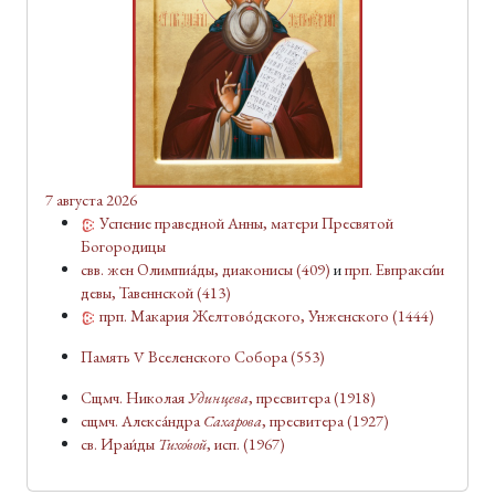
7 августа 2026
Успение праведной Анны, матери Пресвятой
Богородицы
свв. жен Олимпиа́ды, диаконисы
(409)
и
прп. Евпракси́и
девы, Тавеннской
(413)
прп. Макария Желтово́дского, У́нженского
(1444)
Память V Вселенского Собора
(553)
Сщмч. Николая
Удинцева
, пресвитера
(1918)
сщмч. Алекса́ндра
Сахарова
, пресвитера
(1927)
св. Ираи́ды
Тихо́вой
, исп.
(1967)