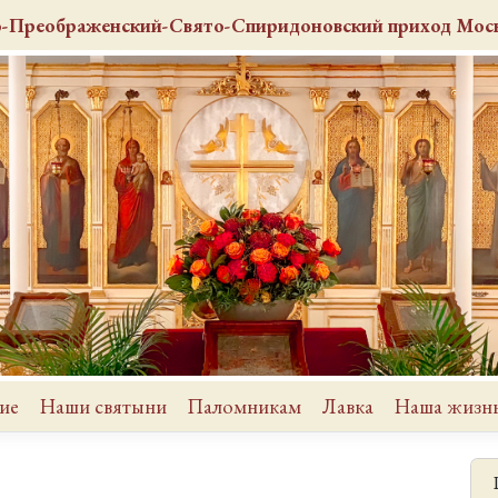
о-Преображенский-Свято-Спиридоновский
приход
Моск
ие
Наши святыни
Паломникам
Лавка
Наша жизн