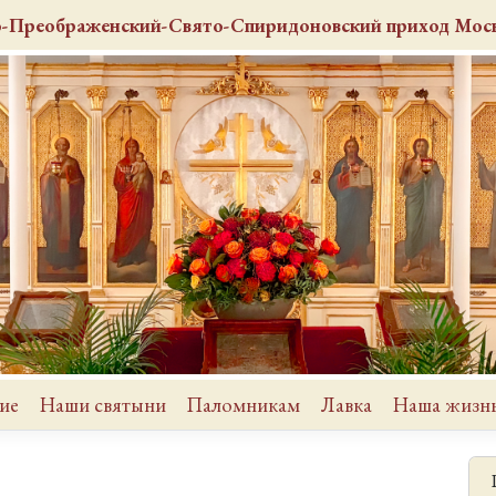
о-Преображенский-Свято-Спиридоновский
приход
Моск
ие
Наши святыни
Паломникам
Лавка
Наша жизн