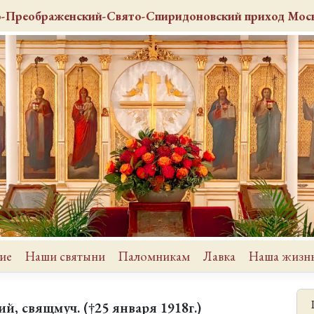
о-Преображенский-Свято-Спиридоновский
приход
Моск
ие
Наши святыни
Паломникам
Лавка
Наша жизн
й, свящмуч. (†25 января 1918г.)