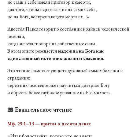
но сами в себе имели приговор к смерти,
для того, чтобы надеяться не на самих себя,
но на Бога, воскрешающего мёртвых…»
Апостол Павел говорит о состоянии крайней человеческой
немощи,
когда исчезает опора на собственные силы.
В этом опыте рождается
надежда на Бога как
единственный источник жизни и спасения
.
Это чтение помогает увидеть духовный смысл болезни и
страдания:
через них человек может научиться доверию Богу
и обрести более глубокое упование на Его милость.
📖 Евангельское чтение
Мф. 25:1–13 — притча о десяти девах
«Итак бодрствуйте, потому что не знаете