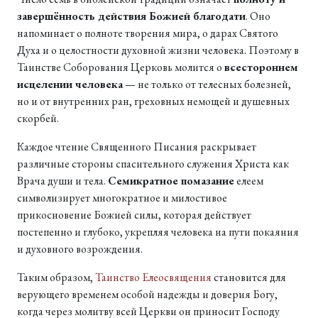
завершённость действия Божией благодати
. Оно
напоминает о полноте творения мира, о дарах Святого
Духа и о целостности духовной жизни человека. Поэтому в
Таинстве Соборования Церковь молится о
всестороннем
исцелении человека
— не только от телесных болезней,
но и от внутренних ран, греховных немощей и душевных
скорбей.
Каждое чтение Священного Писания раскрывает
различные стороны спасительного служения Христа как
Врача души и тела.
Семикратное помазание
елеем
символизирует многократное и милостивое
прикосновение Божией силы, которая действует
постепенно и глубоко, укрепляя человека на пути покаяния
и духовного возрождения.
Таким образом,
Таинство Елеосвящения
становится для
верующего временем особой надежды и доверия Богу,
когда через молитву всей Церкви он приносит Господу