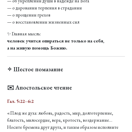
— об укреплении души в надежде на Бога
— о даровании терпения в страдании
— о прощении грехов
— о восстановлении жизненных сил
✨ Главная мысль:
человек учится опираться не только на себя,
а на живую помощь Божию.
✧ Шестое помазание
✉️ Апостольское чтение
Гал. 5:22–6:2
«Плод же духа: любовь, радость, мир, долготерпение,
благость, милосердие, вера, кротость, воздержание…
Носите бремена друг друга, и таким образом исполните