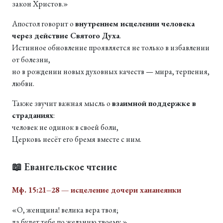
закон Христов.»
Апостол говорит о
внутреннем исцелении человека
через действие Святого Духа
.
Истинное обновление проявляется не только в избавлении
от болезни,
но в рождении новых духовных качеств — мира, терпения,
любви.
Также звучит важная мысль о
взаимной поддержке в
страданиях
:
человек не одинок в своей боли,
Церковь несёт его бремя вместе с ним.
📖 Евангельское чтение
Мф. 15:21–28 — исцеление дочери хананеянки
«О, женщина! велика вера твоя;
да будет тебе по желанию твоему.»