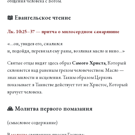
общения человека с Богом.
📖 Евангельское чтение
Лк. 10:25–37 — притча о милосердном самарянине
«…он, увидев его, сжалился
и, подойдя, перевязал ему раны, возливая масло и вино…»
Святые отцы видят здесь образ
Самого Христа
, Который
склоняется над раненым грехом человечеством. Масло —
знак милости и исцеления. Таким образом Церковь
показывает: в Таинстве действует тот же Христос, Который
врачует человека.
🙏 Молитва первого помазания
(смысловое содержание)
В
молитве
священник просит Господа: