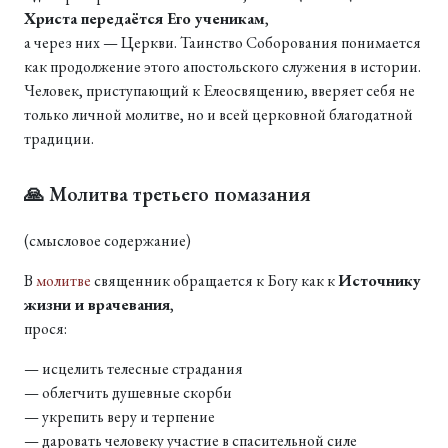
Христа передаётся Его ученикам
,
а через них — Церкви. Таинство Соборования понимается
как продолжение этого апостольского служения в истории.
Человек, приступающий к Елеосвящению, вверяет себя не
только личной молитве, но и всей церковной благодатной
традиции.
🙏 Молитва третьего помазания
(смысловое содержание)
В
молитве
священник обращается к Богу как к
Источнику
жизни и врачевания
,
прося:
— исцелить телесные страдания
— облегчить душевные скорби
— укрепить веру и терпение
— даровать человеку участие в спасительной силе