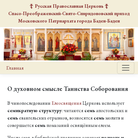
Русская Православная Церковь
Спасо-Преображенский-Свято-Спиридоновский
приход
Московского Патриархата города Баден-Баден
Главная
О духовном смысле Таинства Соборования
В чинопоследовании
Елеосвящения
Церковь использует
семикратную структуру
: читаются
семь
апостольских и
семь
евангельских отрывков, возносятся
семь
молитв и
совершается
семь
помазаний освящённым елеем.
Число семь в библейской традиции означает
полноту и