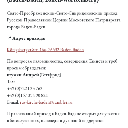
Свято-Преображенский-Свято-Спиридоновский приход
Русской Православной Церкви Московского Патриархата
города Баден-Баден
📍
Адрес прихода:
Königsberger Str. 16a, 76532 Baden-Baden
По вопросам паломничества, совершения Таинств и треб
просим обращаться:
игумен Андрей
(Готтфрид)
Тел.:
+49 (0)7221 23 762
+49 (0)157 394 90 821
E-mail:
rus-kirche-baden@rambler.ru
Православный приход в Баден-Бадене открыт для участия
в богослужениях, исповеди и духовной поддержки.