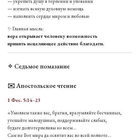
— укрепить душу в терпении и уповании
— изгнать всякую духовную немощь
— наполнить сердце миром и любовью
✨ Главная мысль:
вера открывает человеку возможность
принять исцеляющее действие благодати.
✧ Седьмое помазание
✉️ Апостольское чтение
1 Фес. 5:14–23
«Умоляем также вас, братия, вразумляйте бесчинных,
утешайте малодушных, поддерживайте слабых,
будьте долготерпеливы ко всем…
Сам же Бог мира да освятит вас во всей полноте…