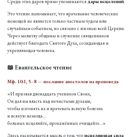
Среди этих даров прямо упоминаются
дары исцелений
.
Это чтение напоминает, что врачевание человеческих
немощей не является только частным чудом или
случайным событием, но связано с жизнью всей Церкви.
Через молитву общины и служение священников
действует благодать Святого Духа, созидающая и
укрепляющая человека.
📖 Евангельское чтение
Мф. 10:1, 5–8 — послание апостолов на проповедь
«И призвав двенадцать учеников Своих,
Он дал им власть над нечистыми духами,
чтобы изгонять их и врачевать всякую болезнь
и всякую немощь…
больных исцеляйте, прокажённых очищайте…»
Здесь раскрывается мысль о том, что
исцеляющая сила