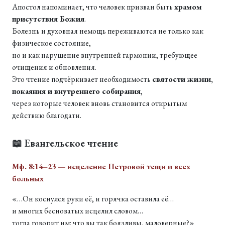
Апостол напоминает, что человек призван быть
храмом
присутствия Божия
.
Болезнь и духовная немощь переживаются не только как
физическое состояние,
но и как нарушение внутренней гармонии, требующее
очищения и обновления.
Это чтение подчёркивает необходимость
святости жизни,
покаяния и внутреннего собирания
,
через которые человек вновь становится открытым
действию благодати.
📖 Евангельское чтение
Мф. 8:14–23 — исцеление Петровой тещи и всех
больных
«…Он коснулся руки её, и горячка оставила её…
и многих бесноватых исцелил словом…
тогда говорит им: что вы так боязливы, маловерные?»