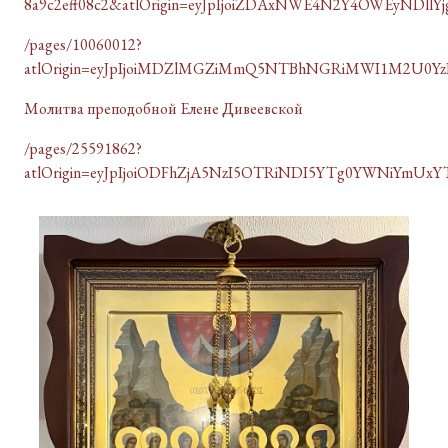
8a9c2eff08c2&atlOrigin=eyJpIjoiZDAxNWE4N2Y4OWEyNDllY
/pages/10060012?
atlOrigin=eyJpIjoiMDZlMGZiMmQ5NTBhNGRiMWI1M2U0Yz
Молитва преподобной Елене Дивеевской
/pages/25591862?
atlOrigin=eyJpIjoiODFhZjA5NzI5OTRiNDI5YTg0YWNiYmUxYT