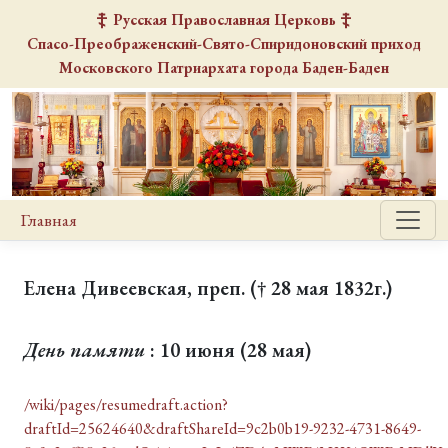
Русская Православная Церковь
Спасо-Преображенский-Свято-Спиридоновский
приход
Московского Патриархата города Баден-Баден
Главная
Елена Дивеевская, преп. († 28 мая 1832г.)
День памяти
: 10 июня (28 мая)
/wiki/pages/resumedraft.action?
draftId=25624640&draftShareId=9c2b0b19-9232-4731-8649-