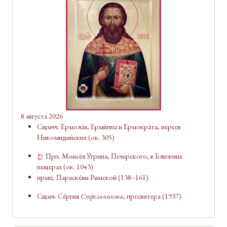
8 августа 2026
Сщмчч. Ермола́я, Ерми́ппа и Ермокра́та, иереев
Никомидийских
(ок. 305)
Прп. Моисе́я У́грина, Печерского, в Ближних
пещерах
(ок. 1043)
прмц. Параске́вы Римской
(138–161)
Сщмч. Се́ргия
Стрельникова
, пресвитера
(1937)