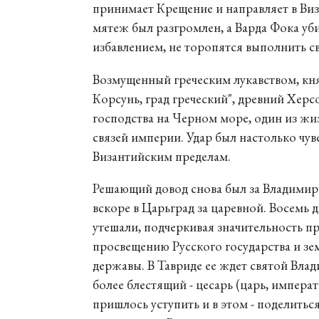
принимает Крещение и направляет в Ви
мятеж был разгромлен, а Варда Фока у
избавлением, не торопятся выполнить св
Возмущенный греческим лукавством, княз
Корсунь, град греческий", древний Хер
господства на Черном море, один из жи
связей империи. Удар был настолько чувс
Византийским пределам.
Решающий довод снова был за Владимир
вскоре в Царьград за царевной. Восемь 
утешали, подчеркивая значительность пр
просвещению Русского государства и зем
державы. В Тавриде ее ждет святой Вла
более блестящий - цесарь (царь, импер
пришлось уступить и в этом - поделитьс