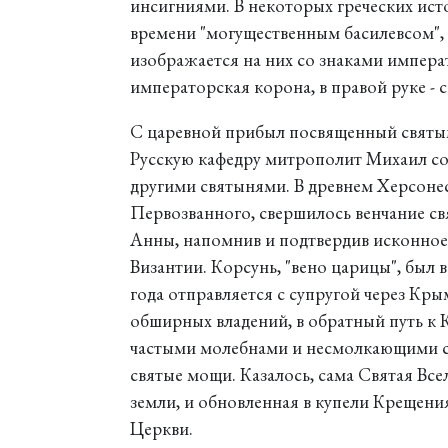
инсигниями. В некоторых греческих ист
времени "могущественным басилевсом", 
изображается на них со знаками императ
императорская корона, в правой руке - с
С царевной прибыл посвященный святы
Русскую кафедру митрополит Михаил со
другими святынями. В древнем Херсонес
Первозванного, свершилось венчание с
Анны, напомнив и подтвердив исконное 
Византии. Корсунь, "вено царицы", был 
года отправляется с супругой через Крым
обширных владений, в обратный путь к 
частыми молебнами и несмолкающими с
святые мощи. Казалось, сама Святая Вс
земли, и обновленная в купели Крещения
Церкви.