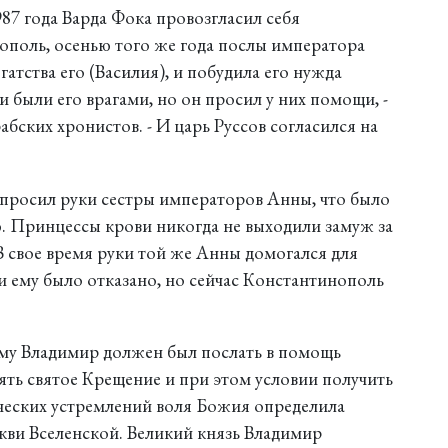
987 года Варда Фока провозгласил себя
ополь, осенью того же года послы императора
атства его (Василия), и побудила его нужда
и были его врагами, но он просил у них помощи, -
абских хронистов. - И царь Руссов согласился на
 просил руки сестры императоров Анны, что было
. Принцессы крови никогда не выходили замуж за
 В свое время руки той же Анны домогался для
и ему было отказано, но сейчас Константинополь
ому Владимир должен был послать в помощь
ять святое Крещение и при этом условии получить
еческих устремлений воля Божия определила
кви Вселенской. Великий князь Владимир