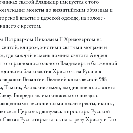
очниках святой Владимир именуется с того
он чеканит монеты по византийским образцам и
орской власти: в царской одежде, на голове -
кипетр с крестом.
м Патриархом Николаем II Хризовергом на
 свитой, клиром, многими святыми мощами и
е, где каждый камень помнил святого Андрея
вятого равноапостольного Владимира и блаженной
единство благовестия Христова на Руси и в
возвращен Византии. Великий князь весной 988
, Тамань, Азовские земли, входившие в состав его
Киеву. Впереди великокняжеского поезда с
вященными песнопениями несли кресты, иконы,
еленская Церковь двинулась в просторы Русской
 Святая Русь открывалась навстречу Христу и Его