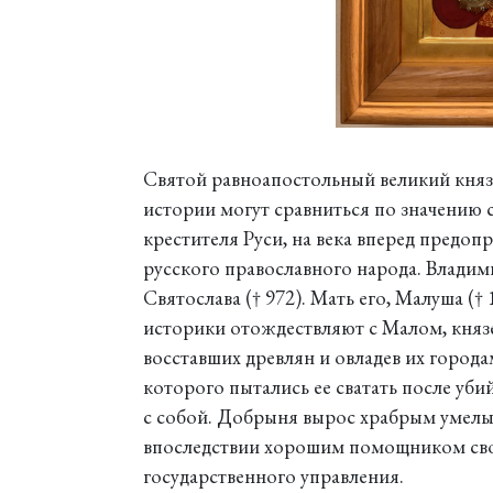
Святой равноапостольный великий княз
истории могут сравниться по значению 
крестителя Руси, на века вперед предоп
русского православного народа. Владим
Святослава († 972). Мать его, Малуша (†
историки отождествляют с Малом, кня
восставших древлян и овладев их города
которого пытались ее сватать после уби
с собой. Добрыня вырос храбрым умелы
впоследствии хорошим помощником свое
государственного управления.