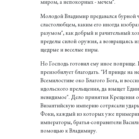
миром, а непокорных - мечем".
Молодой Владимир предавался бурной чу
сластолюбцем, каким его иногда изобра
разумом", как добрый и рачительный хо
пределы силой оружия, а возвращаясь из
щедрые и веселые пиры.
Но Господь готовил ему иное поприще. Гд
преизобилует благодать. "И прииде на н
Всемилостиве око Благого Бога, и воссия
идольского прельщения, да взыщет Един
невидимое". Дело принятия Крещения о
Византийскую империю сотрясали удар
Фоки, каждый из которых уже примерив
императоры, братья-соправители Васили
помощью к Владимиру.