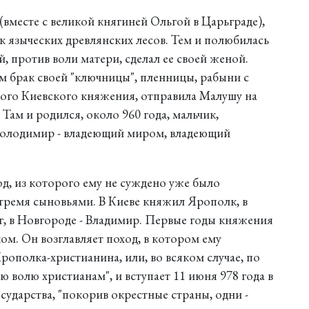
(вместе с великой княгиней Ольгой в Царьграде),
к языческих древлянских лесов. Тем и полюбилась
, против воли матери, сделал ее своей женой.
м брак своей "ключницы", пленницы, рабыни с
ого Киевского княжения, отправила Малушу на
 Там и родился, около 960 года, мальчик,
Володимир - владеющий миром, владеющий
ход, из которого ему не суждено уже было
тремя сыновьями. В Киеве княжил Ярополк, в
г, в Новгороде - Владимир. Первые годы княжения
м. Он возглавляет поход, в котором ему
Ярополка-христианина, или, во всяком случае, по
ю волю христианам", и вступает 11 июня 978 года в
сударства, "покорив окрестные страны, одни -