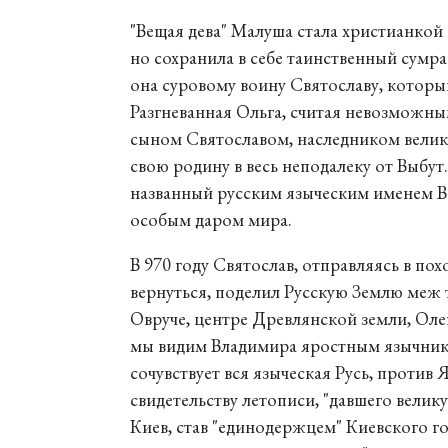
"Вещая дева" Малуша стала христианкой 
но сохранила в себе таинственный сумра
она суровому воину Святославу, который
Разгневанная Ольга, считая невозможны
сыном Святославом, наследником велик
свою родину в весь неподалеку от Выбут.
названный русским языческим именем 
особым даром мира.
В 970 году Святослав, отправляясь в по
вернуться, поделил Русскую Землю меж 
Овруче, центре Древлянской земли, Оле
мы видим Владимира яростным язычнико
сочувствует вся языческая Русь, против 
свидетельству летописи, "давшего велику
Киев, став "единодержцем" Киевского го