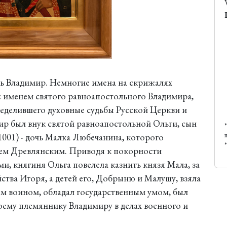
ь Владимир. Немногие имена на скрижалях
с именем святого равноапостольного Владимира,
ределившего духовные судьбы Русской Церкви и
ир был внук святой равноапостольной Ольги, сын
 1001) - дочь Малка Любечанина, которого
зем Древлянским. Приводя к покорности
ми, княгиня Ольга повелела казнить князя Мала, за
йства Игоря, а детей его, Добрыню и Малушу, взяла
м воином, обладал государственным умом, был
му племяннику Владимиру в делах военного и