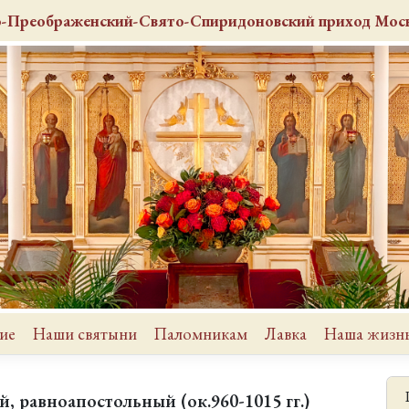
о-Преображенский-Свято-Спиридоновский
приход
Моск
ие
Наши святыни
Паломникам
Лавка
Наша жизн
, равноапостольный (ок.960-1015 гг.)