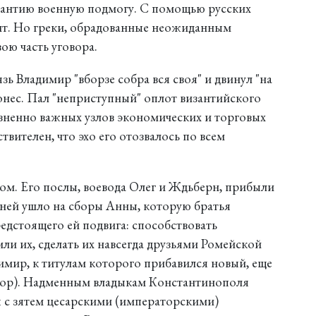
зантию военную подмогу. С помощью русских
бит. Но греки, обрадованные неожиданным
ою часть уговора.
ь Владимир "вборзе собра вся своя" и двинул "на
сонес. Пал "неприступный" оплот византийского
зненно важных узлов экономических и торговых
твителен, что эхо его отозвалось по всем
ом. Его послы, воевода Олег и Ждьберн, прибыли
дней ушло на сборы Анны, которую братья
едстоящего ей подвига: способствовать
ли их, сделать их навсегда друзьями Ромейской
димир, к титулам которого прибавился новый, еще
атор). Надменным владыкам Константинополя
я с зятем цесарскими (императорскими)