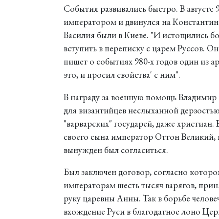
События развивались быстро. В августе 
императором и двинулся на Константин
Василия были в Киеве. "И истощились бог
вступить в переписку с царем Руссов. Он
пишет о событиях 980-х годов один из ар
это, и просил свойства' с ним".
В награду за военную помощь Владимир
для византийцев неслыханной дерзостью
"варварских" государей, даже христиан.
своего сына император Оттон Великий, 
вынужден был согласиться.
Был заключен договор, согласно котор
императорам шесть тысяч варягов, прин
руку царевны Анны. Так в борьбе челов
вхождение Руси в благодатное лоно Цер