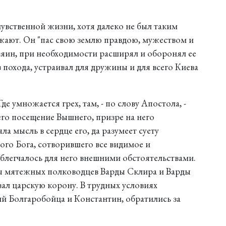
вственной жизни, хотя далеко не был таким
жают. Он "пас свою землю правдою, мужеством и
зяин, при необходимости расширял и оборонял ее
 похода, устраивал для дружины и для всего Киева
е умножается грех, там, - по слову Апостола, -
его посещение Вышнего, призре на него
ла мысль в сердце его, да разумеет суету
ого Бога, сотворившего все видимое и
блегчалось для него внешними обстоятельствами.
ы мятежных полководцев Варды Склира и Варды
ал царскую корону. В трудных условиях
й Болгаробойца и Константин, обратились за