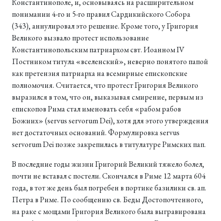
Константинополе, и, основываясь на расширительном
понимании 4-го и 5-го правил Сардикийского Собора
(343), аннулировал это решение. Кроме того, у Григория
Великого вызвало протест использование
Константинопольским патриархом свт. Иоанном IV
Постником титула «вселенский», неверно понятого папой
как претензия патриарха на всемирные епископские
полномочия. Считается, что протест Григория Великого
выразился в том, что он, выказывая смирение, первым из
епископов Рима стал именовать себя «рабом рабов
Божиих» (servus servorum Dei), хотя для этого утверждения
нет достаточных оснований. Формулировка servus
servorum Dei позже закрепилась в титулатуре Римских пап.
В последние годы жизни Григорий Великий тяжело болел,
почти не вставал с постели. Скончался в Риме 12 марта 604
года, в тот же день был погребен в портике базилики св. ап.
Петра в Риме. По сообщению св. Беды Достопочтенного,
на раке с мощами Григория Великого была выгравирована