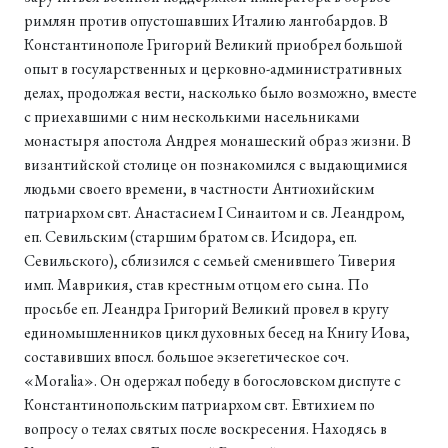
римлян против опустошавших Италию лангобардов. В
Константинополе Григорий Великий приобрел большой
опыт в госуларственных и церковно-административных
делах, продолжая вести, насколько было возможно, вместе
с приехавшими с ним несколькими насельниками
монастыря апостола Андрея монашеский образ жизни. В
византийской столице он познакомился с выдающимися
людьми своего времени, в частности Антиохийским
патриархом свт. Анастасием I Синаитом и св. Леандром,
еп. Севильским (старшим братом св. Исидора, еп.
Севильского), сблизился с семьей сменившего Тиверия
имп. Маврикия, став крестным отцом его сына. По
просьбе еп. Леандра Григорий Великий провел в кругу
единомышленников цикл духовных бесед на Книгу Иова,
составивших впосл. большое экзегетическое соч.
«Moralia». Он одержал победу в богословском диспуте с
Константинопольским патриархом свт. Евтихием по
вопросу о телах святых после воскресения. Находясь в