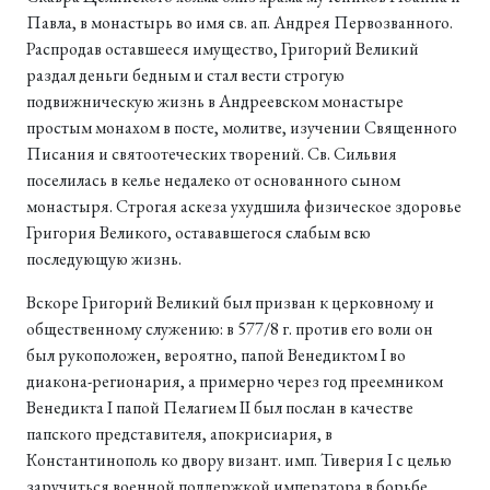
Павла, в монастырь во имя св. ап. Андрея Первозванного.
Распродав оставшееся имущество, Григорий Великий
раздал деньги бедным и стал вести строгую
подвижническую жизнь в Андреевском монастыре
простым монахом в посте, молитве, изучении Священного
Писания и святоотеческих творений. Св. Сильвия
поселилась в келье недалеко от основанного сыном
монастыря. Строгая аскеза ухудшила физическое здоровье
Григория Великого, остававшегося слабым всю
последующую жизнь.
Вскоре Григорий Великий был призван к церковному и
общественному служению: в 577/8 г. против его воли он
был рукоположен, вероятно, папой Венедиктом I во
диакона-регионария, а примерно через год преемником
Венедикта I папой Пелагием II был послан в качестве
папского представителя, апокрисиария, в
Константинополь ко двору визант. имп. Тиверия I с целью
заручиться военной поддержкой императора в борьбе