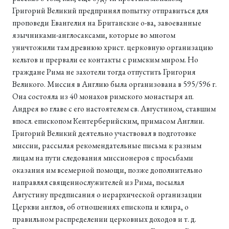
Григорий Великий предпринял попытку отправиться для
проповеди Евангелия на Британские о-ва, завоеванные
язычниками-англосаксами, которые во многом
уничтожили там древнюю христ. церковную организацию
кельтов и прервали ее контакты с римским миром. Но
граждане Рима не захотели тогда отпустить Григория
Великого. Миссия в Англию была организована в 595/596 г.
Она состояла из 40 монахов римского монастыря ап.
Андрея во главе с его настоятелем св. Августином, ставшим
впосл. епископом Кентерберийским, примасом Англии.
Григорий Великий деятельно участвовал в подготовке
миссии, рассылая рекомендательные письма к разным
лицам на пути следования миссионеров с просьбами
оказания им всемерной помощи, позже дополнительно
направлял священнослужителей из Рима, посылал
Августину предписания о иерархической организации
Церкви англов, об отношениях епископа и клира, о
правильном распределении церковных доходов и т. д.