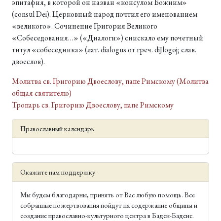
эпитафия, в которой он назван «консулом Божиим»
(consul Dei). Церковный народ почтил его именованием
«великого». Сочинение Григория Великого
«Собеседования…» («Диалоги») снискало ему почетный
титул «собеседника» (лат. dialogus от греч. diЈlogoj; слав.
двоеслов).
Молитва св. Григорию Двоеслову, папе Римскому (Молитва
общая святителю)
Тропарь св. Григорию Двоеслову, папе Римскому
Православный календарь
Окажите нам поддержку
Мы будем благодарны, принять от Вас любую помощь. Все
собранные пожертвования пойдут на содержание общины и
создание православно-культурного центра в Баден-Бадене.