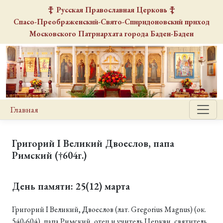
Русская Православная Церковь
Спасо-Преображенский-Свято-Спиридоновский
приход
Московского Патриархата города Баден-Баден
Главная
Григорий I Великий Двоеслов, папа
Римский (†604г.)
День памяти: 25(12) марта
Григорий I Великий, Двоеслов (лат. Gregorius Magnus) (ок.
540-604), папа Римский, отец и учитель Церкви, святитель