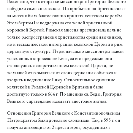
Возможно, что к отправке миссионеров Григория Великого
побудили сами англосаксы. По прибытии на Британские о-
ва миссия была благосклонно принята кентским королём
Этельбертом I и поддержана его женой христианкой
королевой Бертой. Римская миссия преследовала цель не
только распространения христианства среди язычников,
но и весьма жесткой интеграции кельтской Церкви в рим.
церковную структуру. Первоначально миссионеры имели
успех лишь в королевстве Кент, за его пределами они
столкнулись с сопротивлением кельтской Церкви, не
желавшей отказываться от своих церковных обычаев и
входить в подчинение Риму. Относительное единение
кельтской и Римской Церквей в Британии было
достигнуто только в 664 г. По мнению св. Беды, Григория
Великого справедливо называть апостолом англов.
Отношения Григория Великого с Константинопольским
Патриархатом были довольно сложными. Так, в 595 г. он
получил апелляцию от 2 пресвитеров, осужденных в