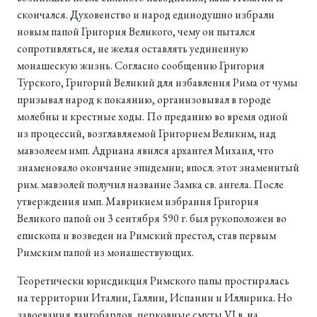
скончался. Духовенство и народ единодушно избрали
новым папой Григория Великого, чему он пытался
сопротивляться, не желая оставлять уединенную
монашескую жизнь. Согласно сообщению Григория
Турского, Григорий Великий для избавления Рима от чумы
призывал народ к покаянию, организовывал в городе
молебны и крестные ходы. По преданию во время одной
из процессий, возглавляемой Григорием Великим, над
мавзолеем имп. Адриана явился архангел Михаил, что
знаменовало окончание эпидемии; впосл. этот знаменитый
рим. мавзолей получил название Замка св. ангела. После
утверждения имп. Маврикием избрания Григория
Великого папой он 3 сентября 590 г. был рукоположен во
епископа и возведен на Римский престол, став первым
Римским папой из монашествующих.
Теоретически юрисдикция Римского папы простиралась
на территории Италии, Галлии, Испании и Иллирика. Но
завоевания лангобардов, церковные смуты VI в. на