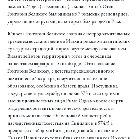
пам. зап. 24 дек.) и Емилиана (пам. зап. 5 янв.). Отец
Григория Великого был одним из 7 римских регионариев,
управлявших округами, на которые был разделен Рим.
Юность Григория Великого совпала с непродолжительным
временем восстановления в Италии римско-византийских
культурных традиций, в промежутке между отвоеванием
Византией этой территории у готов и очередным
нашествием варваров – лангобардов. Это позволило
Григорию Великому, с детства предназначенного к
политической карьере, получить основательное
образование, особенно в области права. Поступив на
государственную службу, он около 573 г. стал одним из
высших должностных лиц в Риме. Однако после смерти
отца решил оставить политическую деятельность и
принять монашество. Он основал 6 монастырей в
наследственных поместьях на Сицилии и в 574/5 г.
превратил свой дом в Риме, находившийся на склоне
Скавра Целийского холма близ храма мучеников Иоанна и