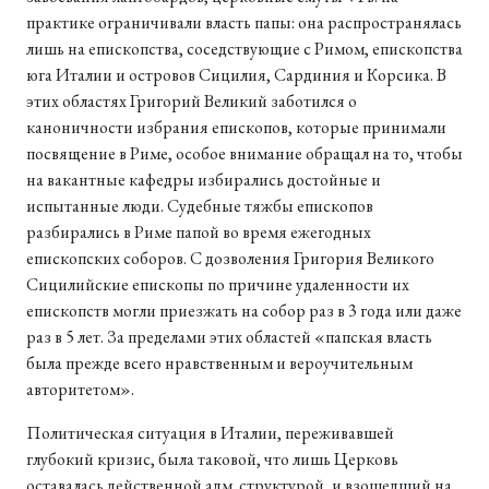
практике ограничивали власть папы: она распространялась
лишь на епископства, соседствующие с Римом, епископства
юга Италии и островов Сицилия, Сардиния и Корсика. В
этих областях Григорий Великий заботился о
каноничности избрания епископов, которые принимали
посвящение в Риме, особое внимание обращал на то, чтобы
на вакантные кафедры избирались достойные и
испытанные люди. Судебные тяжбы епископов
разбирались в Риме папой во время ежегодных
епископских соборов. С дозволения Григория Великого
Сицилийские епископы по причине удаленности их
епископств могли приезжать на собор раз в 3 года или даже
раз в 5 лет. За пределами этих областей «папская власть
была прежде всего нравственным и вероучительным
авторитетом».
Политическая ситуация в Италии, переживавшей
глубокий кризис, была таковой, что лишь Церковь
оставалась действенной адм. структурой, и взошедший на