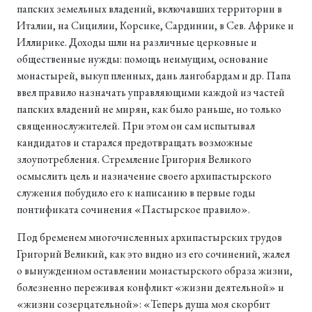
папских земельных владений, включавших территории в
Италии, на Сицилии, Корсике, Сардинии, в Сев. Африке и
Иллирике. Доходы шли на различные церковные и
общественные нужды: помощь неимущим, основание
монастырей, выкуп пленных, дань лангобардам и др. Папа
ввел правило назначать управляющими каждой из частей
папских владений не мирян, как было раньше, но только
священнослужителей. При этом он сам испытывал
кандидатов и старался предотвращать возможные
злоупотребления. Стремление Григория Великого
осмыслить цель и назначение своего архипастырского
служения побудило его к написанию в первые годы
понтификата сочинения «Пастырское правило».
Под бременем многочисленных архипастырских трудов
Григорий Великий, как это видно из его сочинений, жалел
о вынужденном оставлении монастырского образа жизни,
болезненно переживая конфликт «жизни деятельной» и
«жизни созерцательной»: «Теперь душа моя скорбит