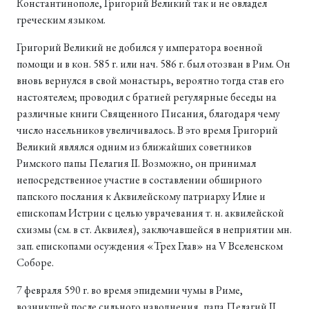
Константинополе, Григорий Великий так и не овладел
греческим языком.
Григорий Великий не добился у императора военной
помощи и в кон. 585 г. или нач. 586 г. был отозван в Рим. Он
вновь вернулся в свой монастырь, вероятно тогда став его
настоятелем; проводил с братией регулярные беседы на
различные книги Священного Писания, благодаря чему
число насельников увеличивалось. В это время Григорий
Великий являлся одним из ближайших советников
Римского папы Пелагия II. Возможно, он принимал
непосредственное участие в составлении обширного
папского послания к Аквилейскому патриарху Илие и
епископам Истрии с целью уврачевания т. н. аквилейской
схизмы (см. в ст. Аквилея), заключавшейся в неприятии мн.
зап. епископами осуждения «Трех Глав» на V Вселенском
Соборе.
7 февраля 590 г. во время эпидемии чумы в Риме,
возникшей после сильного наводнения, папа Пелагий II