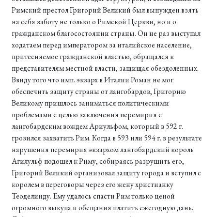
Римский престол Григорий Великий был вынужден взять
на себя заботу не только о Римской Церкви, но и о
гражданском благосостоянии страны. Он не раз выступал
ходатаем перед императором за италийское население,
притесняемое гражданской властью, обращался к
представителям местной власти, защищая обездоленных.
Ввиду того что имп. экзарх в Италии Роман не мог
обеспечить защиту страны от лангобардов, Григорию
Великому пришлось заниматься политическими
проблемами с целью заключения перемирия с
лангобардским вождем Ариульфом, который в 592 г.
грозился захватить Рим. Когда в 593 или 594 г. в результате
нарушения перемирия экзархом лангобардский король
Агилульф подошел к Риму, собираясь разрушить его,
Григорий Великий организовал защиту города и вступил с
королем в переговоры через его жену христианку
Теоделинду. Ему удалось спасти Рим только ценой
огромного выкупа и обещания платить ежегодную дань.