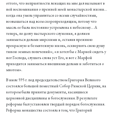
оттого, что неприятности лежащих на мне дел вызывают в
ней воспоминания о прежней моей монастырской жизни…
когда она умела управляться со всеми случайностями,
возвышаться над всем скоропреходящим, потому что
мысль ее была постоянно устремлена к небесному… А
теперь, по долгу пастырского служения, я должен
заниматься делами мирскими и, оставив прежнюю
прекрасную и безмятежную жизнь, осквернять свою душу
тиною земных попечений»; «я хотел бы с Марией сидеть у
ног Господа, слушать слова уст Его, и вот с Марфой
приходится заниматься внешними делами и заботиться о
многом».
В июле 595 г. под председательством Григория Великого
состоялся большой поместный Собор Римской Церкви, на
котором были приняты документы, касавшиеся
церковной дисциплины и богослужения. В результате
реформы был установлен твердый порядок богослужения.
Реформа монашества состояла в том, что Григорий