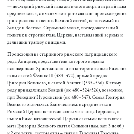
— последний римский папа античного мира и первый папа
средневековья, с именем которого связано происхождение
григорианского пения. Великий святой, почитаемый на
Западе и Востоке. Скромный монах, последовательный
политик и строгий глава Церкви, наставлявший верных и
деливший трапезу с нищими.
Происходил из старинного римского патрицианского
рода Анициев, представители которого издавна
исповедовали Христианство и из которого вышли Римские
папы святой Феликс III (483–492), прямой предок
Григория Великого, и святой Агапит I (535–536). К этому
роду принадлежали Боэций (ок. 480–524/526), возможно,
прп. Венедикт Нурсийский (ок. 480–547). Семья Григория
Великого отличалась благочестием: в средние века в
Римской Церкви почитали святым его отца Гордиана, и
ныне в Римо-католической Церкви святыми почитаются
мать Григория Великого святая Сильвия (пам. зап. 3 нояб.)
и 2 его тетки, сестры отца – святые Тарсилла (Трасилла;