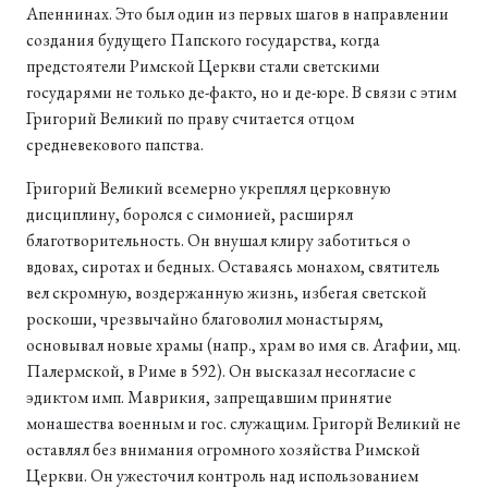
Апеннинах. Это был один из первых шагов в направлении
создания будущего Папского государства, когда
предстоятели Римской Церкви стали светскими
государями не только де-факто, но и де-юре. В связи с этим
Григорий Великий по праву считается отцом
средневекового папства.
Григорий Великий всемерно укреплял церковную
дисциплину, боролся с симонией, расширял
благотворительность. Он внушал клиру заботиться о
вдовах, сиротах и бедных. Оставаясь монахом, святитель
вел скромную, воздержанную жизнь, избегая светской
роскоши, чрезвычайно благоволил монастырям,
основывал новые храмы (напр., храм во имя св. Агафии, мц.
Палермской, в Риме в 592). Он высказал несогласие с
эдиктом имп. Маврикия, запрещавшим принятие
монашества военным и гос. служащим. Григорй Великий не
оставлял без внимания огромного хозяйства Римской
Церкви. Он ужесточил контроль над использованием