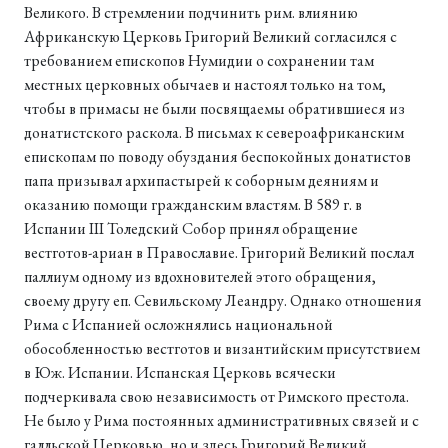
Великого. В стремлении подчинить рим. влиянию
Африканскую Церковь Григорий Великий согласился с
требованием епископов Нумидии о сохранении там
местных церковных обычаев и настоял только на том,
чтобы в примасы не были посвящаемы обратившиеся из
донатистского раскола. В письмах к североафриканским
епископам по поводу обуздания беспокойных донатистов
папа призывал архипастырей к соборным деяниям и
оказанию помощи гражданским властям. В 589 г. в
Испании III Толедский Собор принял обращение
вестготов-ариан в Православие. Григорий Великий послал
паллиум одному из вдохновителей этого обращения,
своему другу еп. Севильскому Леандру. Однако отношения
Рима с Испанией осложнялись национальной
обособленностью вестготов и византийским присутствием
в Юж. Испании. Испанская Церковь всячески
подчеркивала свою независимость от Римского престола.
Не было у Рима постоянных административных связей и с
галльской Церковью, но и здесь Григорий Великий