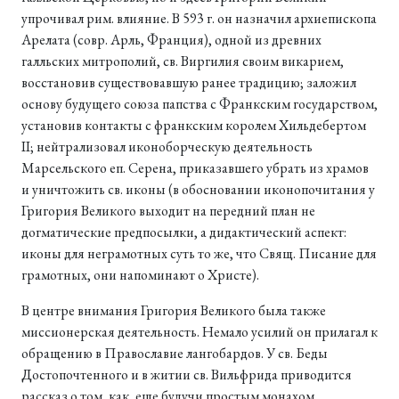
упрочивал рим. влияние. В 593 г. он назначил архиепископа
Арелата (совр. Арль, Франция), одной из древних
галльских митрополий, св. Виргилия своим викарием,
восстановив существовавшую ранее традицию; заложил
основу будущего союза папства с Франкским государством,
установив контакты с франкским королем Хильдебертом
II; нейтрализовал иконоборческую деятельность
Марсельского еп. Серена, приказавшего убрать из храмов
и уничтожить св. иконы (в обосновании иконопочитания у
Григория Великого выходит на передний план не
догматические предпосылки, а дидактический аспект:
иконы для неграмотных суть то же, что Свящ. Писание для
грамотных, они напоминают о Христе).
В центре внимания Григория Великого была также
миссионерская деятельность. Немало усилий он прилагал к
обращению в Православие лангобардов. У св. Беды
Достопочтенного и в житии св. Вильфрида приводится
рассказ о том, как, еще будучи простым монахом,