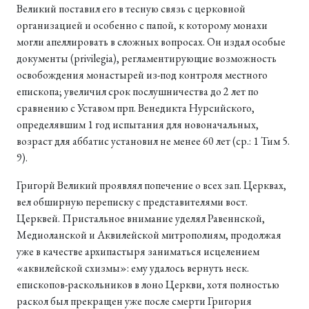
Великий поставил его в тесную связь с церковной
организацией и особенно с папой, к которому монахи
могли апеллировать в сложных вопросах. Он издал особые
документы (privilegia), регламентирующие возможность
освобождения монастырей из-под контроля местного
епископа; увеличил срок послушничества до 2 лет по
сравнению с Уставом прп. Венедикта Нурсийского,
определявшим 1 год испытания для новоначальных,
возраст для аббатис установил не менее 60 лет (ср.: 1 Тим 5.
9).
Григорй Великий проявлял попечение о всех зап. Церквах,
вел обширную переписку с представителями вост.
Церквей. Пристальное внимание уделял Равеннской,
Медиоланской и Аквилейской митрополиям, продолжая
уже в качестве архипастыря заниматься исцелением
«аквилейской схизмы»: ему удалось вернуть неск.
епископов-раскольников в лоно Церкви, хотя полностью
раскол был прекращен уже после смерти Григория