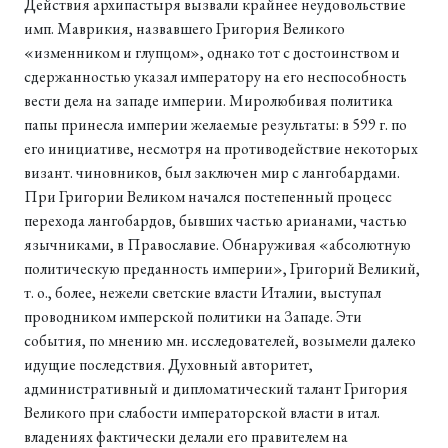
Действия архипастыря вызвали крайнее неудовольствие
имп. Маврикия, назвавшего Григория Великого
«изменником и глупцом», однако тот с достоинством и
сдержанностью указал императору на его неспособность
вести дела на западе империи. Миролюбивая политика
папы принесла империи желаемые результаты: в 599 г. по
его инициативе, несмотря на противодействие некоторых
визант. чиновников, был заключен мир с лангобардами.
При Григории Великом начался постепенный процесс
перехода лангобардов, бывших частью арианами, частью
язычниками, в Православие. Обнаруживая «абсолютную
политическую преданность империи», Григорий Великий,
т. о., более, нежели светские власти Италии, выступал
проводником имперской политики на Западе. Эти
события, по мнению мн. исследователей, возымели далеко
идущие последствия. Духовный авторитет,
административный и дипломатический талант Григория
Великого при слабости императорской власти в итал.
владениях фактически делали его правителем на