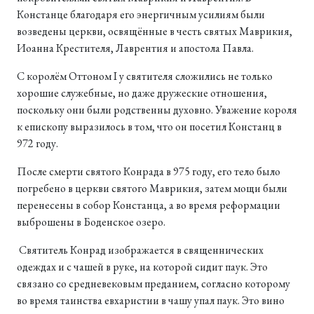
Констанце благодаря его энергичным усилиям были
возведены церкви, освящённые в честь святых Маврикия,
Иоанна Крестителя, Лаврентия и апостола Павла.
С королём Оттоном I у святителя сложились не только
хорошие служебные, но даже дружеские отношения,
поскольку они были родственны духовно. Уважение короля
к епископу выразилось в том, что он посетил Констанц в
972 году.
После смерти святого Конрада в 975 году, его тело было
погребено в церкви святого Маврикия, затем мощи были
перенесены в собор Констанца, а во время реформации
выброшены в Боденское озеро.
Святитель Конрад изображается в священнических
одеждах и с чашей в руке, на которой сидит паук. Это
связано со средневековым преданием, согласно которому
во время таинства евхаристии в чашу упал паук. Это вино