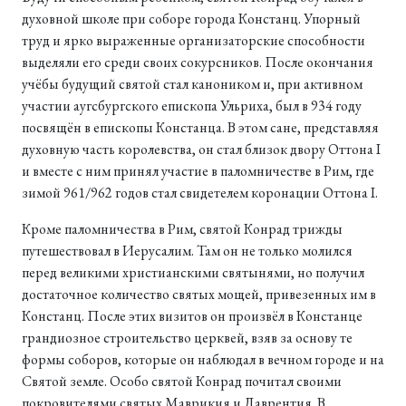
духовной школе при соборе города Констанц. Упорный
труд и ярко выраженные организаторские способности
выделяли его среди своих сокурсников. После окончания
учёбы будущий святой стал каноником и, при активном
участии аугсбургского епископа Ульриха, был в 934 году
посвящён в епископы Констанца. В этом сане, представляя
духовную часть королевства, он стал близок двору Оттона I
и вместе с ним принял участие в паломничестве в Рим, где
зимой 961/962 годов стал свидетелем коронации Оттона I.
Кроме паломничества в Рим, святой Конрад трижды
путешествовал в Иерусалим. Там он не только молился
перед великими христианскими святынями, но получил
достаточное количество святых мощей, привезенных им в
Констанц. После этих визитов он произвёл в Констанце
грандиозное строительство церквей, взяв за основу те
формы соборов, которые он наблюдал в вечном городе и на
Святой земле. Особо святой Конрад почитал своими
покровителями святых Маврикия и Лаврентия. В