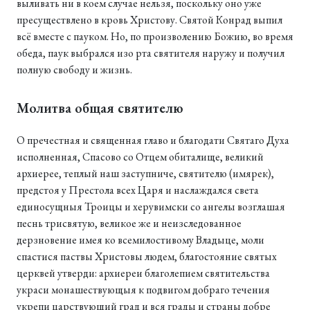
выливать ни в коем случае нельзя, поскольку оно уже
пресуществлено в кровь Христову. Святой Конрад выпил
всё вместе с пауком. Но, по произволению Божию, во время
обеда, паук выбрался изо рта святителя наружу и получил
полную свободу и жизнь.
Молитва общая святителю
О пречестная и священная главо и благодати Святаго Духа
исполненная, Спасово со Отцем обиталище, великий
архиерее, теплый наш заступниче, святителю (имярек),
предстоя у Престола всех Царя и наслаждался света
единосущныя Троицы и херувимски со ангелы возглашая
песнь трисвятую, великое же и неизследованное
дерзновение имея ко всемилостивому Владыце, моли
спастися паствы Христовы людем, благостояние святых
церквей утверди: архиереи благолепием святительства
украси монашествующыя к подвигом добраго течения
укрепи царствующий град и вся грады и страны добре