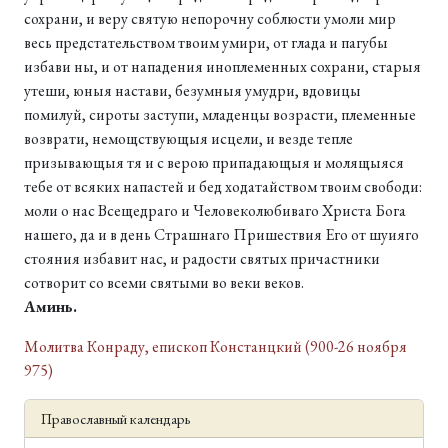
сохрани, и веру святую непорочну соблюсти умоли мир
весь предстательством твоим умири, от глада и пагубы
избави ны, и от нападения иноплеменных сохрани, старыя
утеши, юныя настави, безумныя умудри, вдовицы
помилуй, сироты заступи, младенцы возрасти, племенные
возврати, немощствующыя исцели, и везде тепле
призывающыя тя и с верою припадающыя и молящыяся
тебе от всяких напастей и бед ходатайством твоим свободи:
моли о нас Всещедраго и Человеколюбиваго Христа Бога
нашего, да и в день Страшнаго Пришествия Его от шуияго
стояния избавит нас, и радости святых причастники
сотворит со всеми святыми во веки веков.
Аминь.
Молитва Конраду, епископ Констанцкий (900-26 ноября
975)
Православный календарь