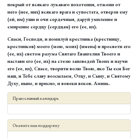
покрый от всякаго лукаваго похотения, отжени от
него (нее, них) всякаго врага и супостата, отверзи ему
(ей, им) уши и очи сердечныя, даруй умиление и
смирение сердцу (сердцам) его (ее, их).
Спаси, Господи, и помилуй крестника (крестницу,
крестников) моего (мою, моих) (имена) и просвети его
(ее, их) светом разума Святаго Евангелия Твоего и
настави его (ее, их) на стезю заповедей Твоих и научи
его (ее, их), Спасе, творити волю Твою, яко Ты еси Бог
наш, и Тебе славу возсылаем, Отцу, и Сыну, и Святому
Духу, ныне, и присно, и вовеки веков. Аминь.
Православный календарь
Окажите нам поддержку