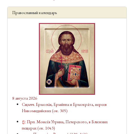
Православный календарь
8 августа 2026
Сщмчч. Ермола́я, Ерми́ппа и Ермокра́та, иереев
Никомидийских
(ок. 305)
Прп. Моисе́я У́грина, Печерского, в Ближних
пещерах
(ок. 1043)