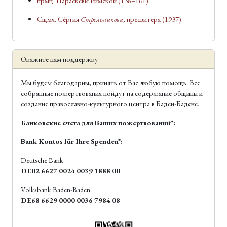
прмц. Параске́вы Римской
(138–161)
Сщмч. Се́ргия
Стрельникова
, пресвитера
(1937)
Окажите нам поддержку
Мы будем благодарны, принять от Вас любую помощь. Все
собранные пожертвования пойдут на содержание общины и
создание православно-культурного центра в Баден-Бадене.
Банковские счета для Ваших пожертвований*:
Bank Kontos für Ihre Spenden*:
Deutsche Bank
DE02 6627 0024 0039 1888 00
Volksbank Baden-Baden
DE68 6629 0000 0036 7984 08