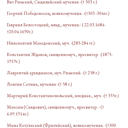
Вит Римский, Сицилийский мученик -(† 303 г.)
Георгий Победоносец, великомученик. -(†303 -304гг.)
Гавриил Белостоцкий, млад., мученик.- ( 22.03.1684-
†20.04.1690г.)
Иннокентий Македонский, муч. -(283-284 гг.)
Константин Жданов, священномуч., пресвитер. -(1875-
1919г.)
Лаврентий архидиакон, муч. Римский. -(† 258 г.)
Лонгин Сотник, мученик -(† 58 г.)
Мартирий Константинопольский, иподиак., муч. -(† 355г.)
Максим (Сандович), священномуч., пресвитер. - (†
6.09.1914г.)
Мина Котуа́нский (Фригийский), великомученик. -(†300