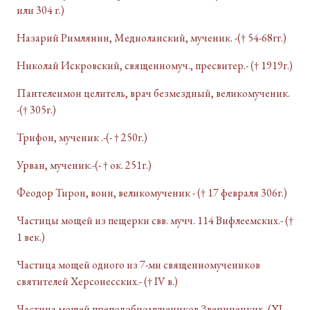
или 304 г.)
Назарий Римлянин, Медиоланский, мученик. -(† 54-68гг.)
Николай Искровский, священномуч., пресвитер.- († 1919г.)
Пантелеимон целитель, врач безмездный, великомученик.
-(† 305г.)
Трифон, мученик .-(- † 250г.)
Урван, мученик.-(- † ок. 251г.)
Феодор Тирон, воин, великомученик - († 17 февраля 306г.)
Частицы мощей из пещерки свв. мучч. 114 Вифлеемских.- (†
1 век.)
Частица мощей одного из 7-ми священномучеников
святителей Херсонесских.- († IV в.)
Частица мощей преподобномучеников Зверинецких.-(XI-