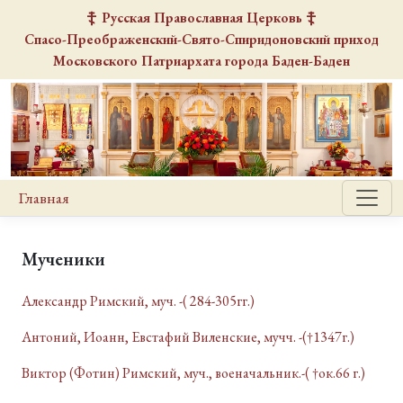
Русская Православная Церковь
Спасо-Преображенский-Свято-Спиридоновский
приход
Московского Патриархата города Баден-Баден
Главная
Мученики
Александр Римский, муч. -( 284-305гг.)
Антоний, Иоанн, Евстафий Виленские, мучч. -(†1347г.)
Виктор (Фотин) Римский, муч., военачальник.-( †ок.66 г.)